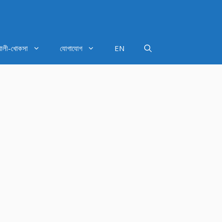
খালী-খোকসা
যোগাযোগ
EN