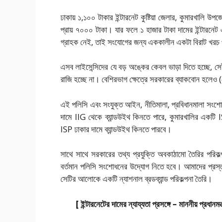
ঢাকায় ১,১০০ টাকার ইন্টারনেট কুষ্টিয়া জেলার, কুমারখালি উপ
প্রায় ৭০০০ টাকা। যার ফলে ১ হাজার টাকা দামের ইন্টারনেট
গ্রাহক নেই, তাই সংযোগের জন্য এককালীন একটা বিরাট খ
এসব লাইসেন্সিদের যে বড় অঙ্কের কেবল ভাড়া দিতে হচ্ছে, সে
রাজি হচ্ছে না। বেশিরভাগ ক্ষেত্রে সরকারের ব্যাকবোন হলেও 
এই পলিসি এবং সংযুক্ত আইন, নীতিমালা, প্রবিধানমালা সংশো
দামে IIG থেকে ব্যান্ডউইথ কিনতে পারে, কুমারখালির একট
ISP ঢাকার দামে ব্যান্ডউইথ কিনতে পারবে।
সাথে সাথে সরকারের তথ্য প্রযুক্তি অবকাঠামো তৈরির পরিকল্পন
বর্তমান পলিসি সংশোধনের উদ্যোগ নিতে হবে। আমাদের প্রস্তাব 
সেটির আলোকে একটি ন্যাশনাল ব্রডব্যান্ড পরিকল্পনা তৈরি।
[ ইন্টারনেটের দামের ন্যায্যতা প্রসঙ্গে – মাননীয় প্রধান