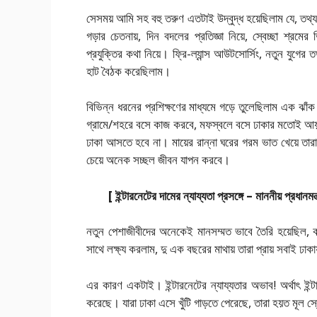
সেসময় আমি সহ বহু তরুণ এতটাই উদ্বুদ্ধ হয়েছিলাম যে, তথ্য-
গড়ার চেতনায়, দিন বদলের প্রতিজ্ঞা নিয়ে, স্বেচ্ছা শ্রমের ভ
প্রযুক্তির কথা নিয়ে। ফ্রি-ল্যান্স আউটসোর্সিং, নতুন যুগের
হাট বৈঠক করেছিলাম।
বিভিন্ন ধরনের প্রশিক্ষণের মাধ্যমে গড়ে তুলেছিলাম এক ঝাঁক
গ্রামে/শহরে বসে কাজ করবে, মফস্বলে বসে ঢাকার মতোই আয়
ঢাকা আসতে হবে না। মায়ের রান্না ঘরের গরম ভাত খেয়ে তা
চেয়ে অনেক সচ্ছল জীবন যাপন করবে।
[ ইন্টারনেটের দামের ন্যায্যতা প্রসঙ্গে – মাননীয় প্রধান
নতুন পেশাজীবীদের অনেকেই মানসম্মত ভাবে তৈরি হয়েছিল, 
সাথে লক্ষ্য করলাম, দু এক বছরের মাথায় তারা প্রায় সবাই ঢ
এর কারণ একটাই। ইন্টারনেটের ন্যায্যতার অভাব! অর্থাৎ ইন্
করেছে। যারা ঢাকা এসে খুঁটি গাড়তে পেরেছে, তারা হয়ত মূল স