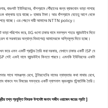
জেলার, বাগুলাট ইউনিয়নের, বাঁশগ্রামে পৌঁছানের জন্য ব্যাকবোন ভাড়া লাগছে
 এক ধাক্কায় হয়ে যাচ্ছে ৮ হাজার টাকা। আর বাঁশগ্রামে যেহেতু আগে থেকে
রচ পড়ে যাচ্ছে। এর পেছনে দায়ী আমাদের NTTN policy।
ট ভাড়া পরিশোধ করে, IIG গুলো ঢাকার দামে মফস্বল শহরে ব্যান্ডউইথ দিতে
(রেল বা সরকারের অন্যান্য বিভাগের) আমাদেরকে অগ্নিমূল্য দিতে হচ্ছে।
ধন করে এমন একটি গ্রাউন্ড তৈরি করা দরকার, যেখানে ঢাকার একটি ISP যে
ি ISP সেই একই দামে ব্যান্ডউইথ কিনতে পারবে। এমনকি ইউনিয়নের একটা
ার সাথে সামঞ্জস্য রেখে, ইন্টারনেটের দামের ন্যায্যতার কথা মাথায় রেখে,
থাকবে সব বিষয়ের সমন্বয়ে একটি ন্যাশনাল ব্রডব্যান্ড স্ট্র্যাটেজি তৈরি।
মন্ত্রীর তথ্য প্রযুক্তি বিষয়ক উপদেষ্টা জনাব সজীব ওয়াজেদ জয়ের প্রতি ]