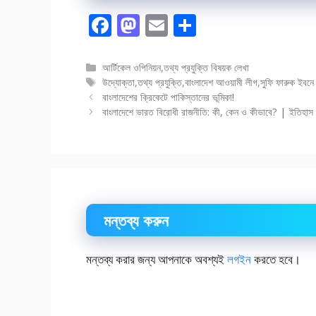
F
M
E
S
ac
as
m
h
e
to
ai
ar
বিভাগ
আর্টিকেল ওপিনিয়ন
,
তথ্য প্রযুক্তি বিষয়ক লেখা
সমূহ
ট্যাগ
উদ্যোক্তা
,
তথ্য প্রযুক্তি
,
বাংলাদেশ আওয়ামী লীগ
,
সুফি ফারুক ইবন
b
d
l
e
সমূহ
বাংলাদেশের ক্রিকেটে পাকিস্তানের ভূমিকা!
o
o
বাংলাদেশে ভারত বিরোধী রাজনীতি: কী, কেন ও কীভাবে? | ইতিহাস
o
n
k
মন্তব্য করুন
মন্তব্য করার জন্য আপনাকে অবশ্যই
লগইন
করতে হবে।