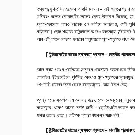
তথ্য প্রযুক্তিবিদ হিসেবে আপনি জানেন – এই খাতের প্রাণ হল
ভবিষ্যৎ নলেজ সোসাইটির লক্ষ্যে যেসব উদ্যোগ নিয়েছে, তা 
প্রাণ-ভোমরার দামও অনেক গুন কমিয়ে আনলেও, সেই সুবিধা 
বাসিন্দারা। ছোট শহরের বাসিন্দাদের আজও ব্রডব্যান্ড ইন্টারন
আর এই দামের কারণে গ্রামের মানুষগুলো মূল-স্রোতে অংশ নেয়ার
[ ইন্টারনেটের দামের ন্যায্যতা প্রসঙ্গে – মাননীয় প্রধান
আজ গ্রাম গঞ্জের প্রান্তিক মানুষের একমাত্র ভরসা হয়ে দাঁ
মোবাইল ইন্টারনেটকে পৃথিবীর কোথাও মূল-স্রোতের ব্রডব্যা
পেশাদারী কাজের জন্য কেবল ব্রডব্যান্ডের কোন বিকল্প নেই।
প্রশ্ন হচ্ছে সরকার দাম কমাবার পরেও কেন মফস্বলের মানুষকে ব
ব্রডব্যান্ড থেকে? আমরা সবাই জানি – ছোটোখাটো অনেক কার
যাবার তারের ভাড়া। যেটাকে আমরা ব্যাকবন খরচ বলি।
[ ইন্টারনেটের দামের ন্যায্যতা প্রসঙ্গে – মাননীয় প্রধান