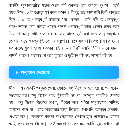
মাননীয় প্রধানমন্ত্রীর যায়গা থেকে যদি একবার ভাব তাহলে বুঝবে। তিনি
হয়ত দিনে ২০ টা গুরুত্বপূর্ণ কাজ করেন। কিন্তু তার পাশাপাশি তিনি অন্তত
দিনে ১০০ অ-গুরুত্বপূর্ণ কাজকে “না” বলেন। উনি যদি অ-গুরুত্বপূর্ণ
কাজগুলোকে “না” বলতে পারেন বলেই গুরুত্বপূর্ণ কাজ গুলোর জন্য সময়
দিতে পারেন। তাই মনে রাখবে- সব কাজে হ্যাঁ করা যাবে না। শুধুমাত্র
তোমার কাছে গুরুত্বপূর্ণ, তোমার স্বপ্নের সাথে যুক্ত বিষয়গুলো যুক্ত হও।
সব কাজে যুক্ত হওয়া দরকার নাই। আর “না” বলাটা বিনীত ভাবে সামনা
সামনি বলবে। সরাসরি না বলে ঘুরালে রেপুটেশন নষ্ট হয়, সম্পর্ক নষ্ট হয়।
৮. অন্যকেও জেতানো:
জীবন এমন একটি অদ্ভুত খেলা, যেখানে শুধু নিজে জিতলে হয় না, অন্যকেও
জেতাতে হয়। শুধু নিজের লাভ খুঁজলেই হয় না, অন্যের লাভটাও দেখতে
হয়। শুধু নিজের জিততে চাওয়া, নিজের লাভ খোঁজা মানুষগুলো বেশিদূর
আগাতে পারে না। তাই সফলতার জন্য নিজের পাশাপাশি অন্যের লাভটাও
দেখতে হবে। যেকোনো ব্যবসা বা লেনদেনে দেখতে হবে পার্টনারেও তোমার
মতই লাভ হচ্ছে কি না। সেই ব্যবসা বা লেনদেন স্থায়ী হয় যেখানে দুই