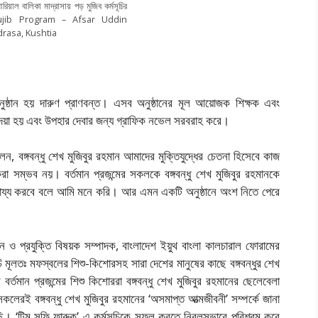
োরিয়াল বালিকা মাদ্রাসায় পড় মুজিব কর্মসূচির
Mujib Program – Afsar Uddin
rasa, Kushtia
অনুষ্ঠান হয় দারুণ প্রাণবন্ত। এসব অনুষ্ঠানের মূল আয়োজক শিক্ষক এবং
 দেয়া হয় এবং উপহার দেবার জন্য গ্রাফিক নভেল সরবরাহ করে।
বলেন, বঙ্গবন্ধু শেখ মুজিবুর রহমান আমাদের মুক্তিযুদ্ধের চেতনা হিসেবে কাজ
া সম্ভব নয়। বর্তমান প্রজন্মের সকলকে বঙ্গবন্ধু শেখ মুজিবুর রহমানকে
হায্য করবে বলে আমি মনে করি। আর এমন একটি অনুষ্ঠানে অংশ নিতে পেরে
জ্ঞান ও প্রযুক্তি বিষয়ক সম্পাদক, বাংলাদেশ ইয়ুথ বাংলা কালচারাল ফোরামের
 মূলতঃ মফস্বলের শিশু-কিশোরসহ সারা দেশের মানুষের কাছে বঙ্গবন্ধুর শেখ
র্তমান প্রজন্মের শিশু কিশোররা বঙ্গবন্ধু শেখ মুজিবুর রহমানের ছেলেবেলা
 সকলেরই বঙ্গবন্ধু শেখ মুজিবুর রহমানের ‘অসমাপ্ত আত্মজীবনী’ সম্পর্কে জানা
ি। ‘টিম সুফি ফারুক’ এ কর্মসূচিকে সফল করতে নিরলসভাবে পরিশ্রম করে