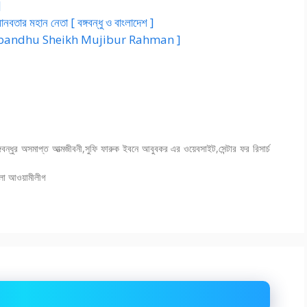
]
্ব মানবতার মহান নেতা [ বঙ্গবন্ধু ও বাংলাদেশ ]
 Bangabandhu Sheikh Mujibur Rahman ]
্গবন্ধুর অসমাপ্ত আত্মজীবনী
,
সুফি ফারুক ইবনে আবুবকর এর ওয়েবসাইট
,
সেন্টার ফর রিসার্চ
 জেলা আওয়ামীলীগ