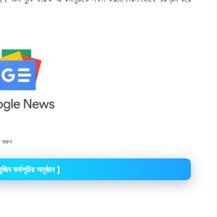
 করুন
জিব কর্মসূচির অনুষ্ঠান ]