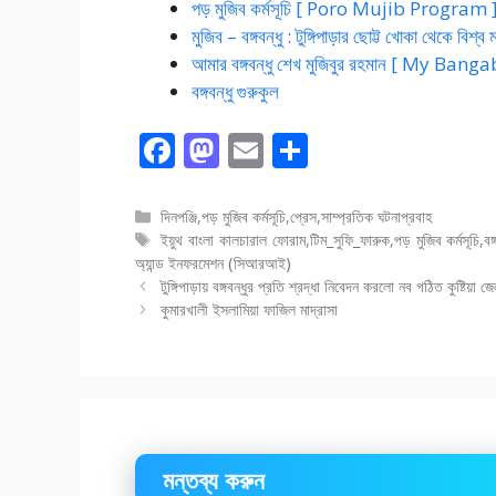
পড় মুজিব কর্মসূচি [ Poro Mujib Program 
মুজিব – বঙ্গবন্ধু : টুঙ্গিপাড়ার ছোট্ট খোকা থেকে বিশ
আমার বঙ্গবন্ধু শেখ মুজিবুর রহমান [ My
বঙ্গবন্ধু গুরুকুল
F
M
E
S
ac
as
m
h
e
to
ai
ar
বিভাগ
দিনপঞ্জি
,
পড় মুজিব কর্মসূচি
,
প্রেস
,
সাম্প্রতিক ঘটনাপ্রবাহ
সমূহ
ট্যাগ
ইয়ুথ বাংলা কালচারাল ফোরাম
,
টিম_সুফি_ফারুক
,
পড় মুজিব কর্মসূচি
,
বঙ
b
d
l
e
সমূহ
অ্যান্ড ইনফরমেশন (সিআরআই)
o
o
টুঙ্গিপাড়ায় বঙ্গবন্ধুর প্রতি শ্রদ্ধা নিবেদন করলো নব গঠিত কুষ্টিয়া
কুমারখালী ইসলামিয়া ফাজিল মাদ্রাসা
o
n
k
মন্তব্য করুন