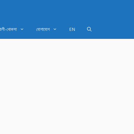
খালী-খোকসা
যোগাযোগ
EN