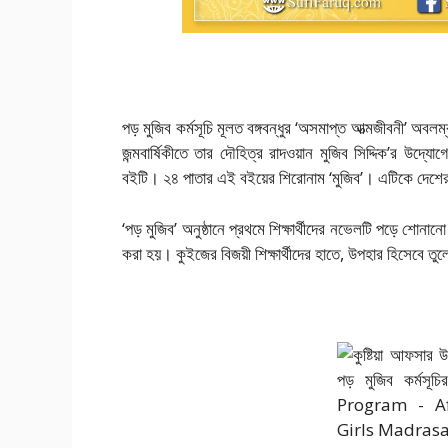
পড় মুজিব কর্মসূচি মূলত বঙ্গবন্ধুর ‘অসমাপ্ত আত্মজীবনী’ অবল
জন্মবার্ষিকীতে তার দৌহিত্র রাদওয়ান মুজিব সিদ্দিক’র উদ্
বইটি। ২৪ পাতার এই বইয়ের শিরোনাম ‘মুজিব’। এটিকে দেশের 
‘পড় মুজিব’ অনুষ্ঠানে প্রথমে শিক্ষার্থীদের নভেলটি পড়ে শোন
করা হয়। কুইজের বিজয়ী শিক্ষার্থীদের হাতে, উপহার হিসেবে তু