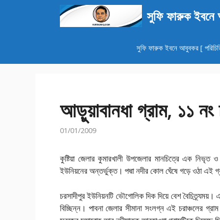
এড়িেয়
সুফি ফারুক ইবনে
লেখায়
যান
সুফি ফারুক ইবনে আবুবকর [ পরিচিত
আড়ুয়াবানধা গ্রাম, ১১ নং
01/01/2009
কুষ্টিয়া জেলার কুমারখালী উপজেলার মানচিত্রে এক নিভৃত ও
ইউনিয়নের অন্তর্ভুক্ত। পদ্মা নদীর কোল ঘেঁষে গড়ে ওঠা এই গ্
চরসাদীপুর ইউনিয়নটি ভৌগোলিক দিক দিয়ে বেশ বৈচিত্র্যময়। এট
বিচ্ছিন্ন। পাবনা জেলার সীমানা সংলগ্ন এই চরাঞ্চলের গ্রা