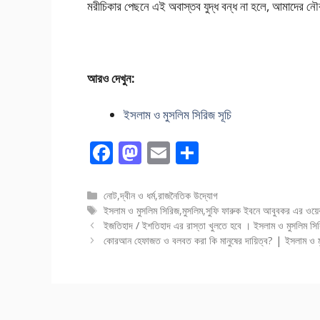
মরীচিকার পেছনে এই অবাস্তব যুদ্ধ বন্ধ না হলে, আমাদের নৌ
আরও দেখুন:
ইসলাম ও মুসলিম সিরিজ সূচি
F
M
E
S
ac
as
m
h
e
to
ai
ar
বিভাগ
নোট
,
দ্বীন ও ধর্ম
,
রাজনৈতিক উদ্যোগ
সমূহ
ট্যাগ
ইসলাম ও মুসলিম সিরিজ
,
মুসলিম
,
সুফি ফারুক ইবনে আবুবকর এর ওয়ে
b
d
l
e
সমূহ
ইজতিহাদ / ইশতিহাদ এর রাস্তা খুলতে হবে । ইসলাম ও মুসলিম সি
o
o
কোরআন হেফাজত ও বলবত করা কি মানুষের দায়িত্ব? | ইসলাম ও ম
o
n
k