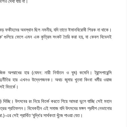
য়দংশও দেখা যায় না।
ড় বড় ফকীহদের অবস্থান ছিল নমনীয়, যদি তাতে ঈমানবিরোধী শিরক না থাকে।
কে’ গুলিয়ে ফেলে এমন এক কৃত্রিম সংকট তৈরি করা হয়, যা কেবল বিভেদই
িক অপরাধের হার (যেমন: নারী নির্যাতন ও ঘুষ) কমেনি। ট্রান্সপারেন্সি
দুর্নীতির হার এখনও উদ্বেগজনক। অথচ জুমার খুতবা কিংবা ধর্মীয় ওয়াজ
েই বিতর্কে।
চ্ছি। উৎসবের রং নিয়ে বিতর্ক করতে গিয়ে আমরা ভুলে যাচ্ছি সেই মহান
িত্রের প্রতিফলন। বিবেকহীন এই সমাজ যদি উৎসবের মঙ্গল প্রদীপ নেভানোর
আ.
)-এর সেই প্রার্থিত ‘বুদ্ধি’র সার্থকতা খুঁজে পাওয়া যেত।