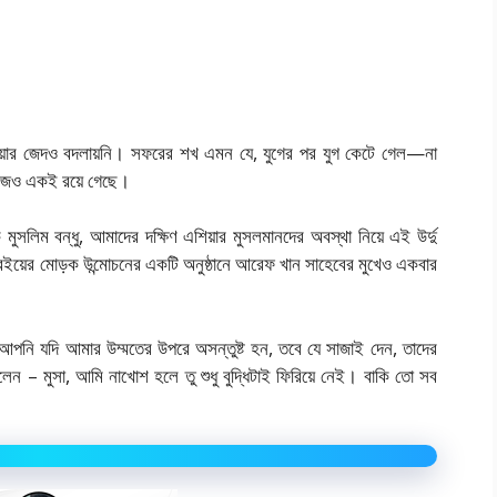
যাওয়ার জেদও বদলায়নি। সফরের শখ এমন যে, যুগের পর যুগ কেটে গেল—না
া আজও একই রয়ে গেছে।
লিম বন্ধু, আমাদের দক্ষিণ এশিয়ার মুসলমানদের অবস্থা নিয়ে এই উর্দু
ইয়ের মোড়ক উন্মোচনের একটি অনুষ্ঠানে আরেফ খান সাহেবের মুখেও একবার
নি যদি আমার উম্মতের উপরে অসন্তুষ্ট হন, তবে যে সাজাই দেন, তাদের
েন – মুসা, আমি নাখোশ হলে তু শুধু বুদ্ধিটাই ফিরিয়ে নেই। বাকি তো সব