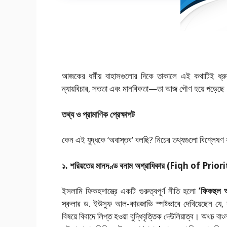
আজকের ধর্মীয় বাহাসগুলোর দিকে তাকালে এই কথাটিই ধ্রু
ন্যায়বিচার, সততা এবং মানবিকতা—তা আজ গৌণ হয়ে পড়েছ
তথ্য ও প্রামাণিক প্রেক্ষাপট
কেন এই যুদ্ধকে ‘অবাস্তব’ বলছি? নিচের তথ্যগুলো বিশ্লেষণ ক
১. শরিয়তের মানদণ্ড বনাম অগ্রাধিকার (Fiqh of Prior
ইসলামি ফিকহশাস্ত্রে একটি গুরুত্বপূর্ণ নীতি হলো
‘ফিকহুল 
স্কলার ড. ইউসুফ আল-কারজাভি স্পষ্টভাবে দেখিয়েছেন যে, ব
বিষয়ে বিবাদে লিপ্ত হওয়া বুদ্ধিবৃত্তিক দেউলিয়াত্ব। অথচ বাং