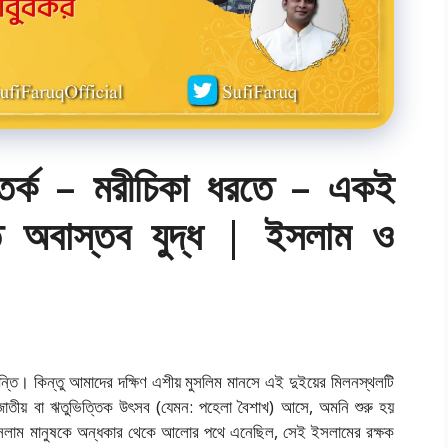
তর্ক – মরীচিকা ধরতে – একই
ে অবাস্তব যুদ্ধ | ইসলাম ও
ান্তি। কিন্তু আমাদের দক্ষিণ এশীয় মুসলিম মানসে এই দুইয়ের মিলনস্থলটি
াতীয় বা ঋতুভিত্তিক উৎসব (যেমন: পহেলা বৈশাখ) আসে, অমনি শুরু হয়
ইসলাম মানুষকে অন্ধকার থেকে আলোর পথে এনেছিল, সেই ইসলামের রক্ষক