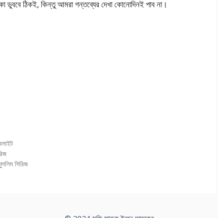
কা ডুববে ঠিকই, কিন্তু আমরা গন্তব্যের দেখা কোনোদিনই পাব না।
বসাইট
রিজ
ুসলিম সিরিজ
© 2024 সুফি ফারুক ইবনে আবুবকর