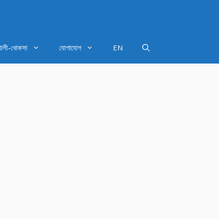
খালী-খোকসা
যোগাযোগ
EN