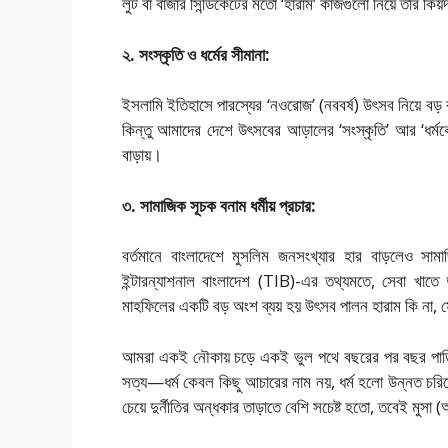
লুট বা বাজার সিন্ডিকেটের মতো ‘হারাম’ কাজগুলো নিয়ে তার কি
২. সংস্কৃতি ও ধর্মের সীমানা:
ইসলামি ইতিহাসে পারস্যের ‘নওরোজ’ (নববর্ষ) উৎসব নিয়ে ব
কিন্তু আমাদের দেশে উৎসবের আড়ালের ‘সংস্কৃতি’ আর ‘ধর্ম
বাড়ায়।
৩. সামাজিক সূচক বনাম ধর্মীয় প্রচার:
বর্তমানে বাংলাদেশে মুসলিম জনসংখ্যার হার বাড়লেও সামাজ
ইন্টারন্যাশনাল বাংলাদেশ (TIB)-এর তথ্যমতে, সেবা খাতে 
মাহফিলের একটি বড় অংশ ব্যয় হয় উৎসব পালন হারাম কি না, স
আমরা একই নৌকায় চড়ে একই ভুল পথে বছরের পর বছর পাড়ি দি
সত্য—ধর্ম কেবল কিছু আচারের নাম নয়, ধর্ম হলো উন্নত চর
চেয়ে দুর্নীতির অন্ধকার তাড়াতে বেশি সচেষ্ট হতো, তবেই মুসা (