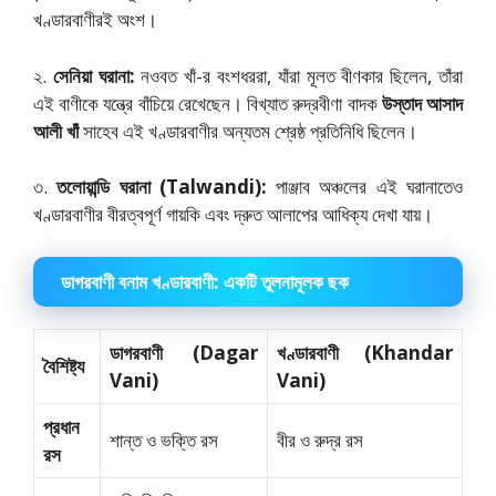
খণ্ডারবাণীরই অংশ।
২.
সেনিয়া ঘরানা:
নওবত খাঁ-র বংশধররা, যাঁরা মূলত বীণকার ছিলেন, তাঁরা
এই বাণীকে যন্ত্রে বাঁচিয়ে রেখেছেন। বিখ্যাত রুদ্রবীণা বাদক
উস্তাদ আসাদ
আলী খাঁ
সাহেব এই খণ্ডারবাণীর অন্যতম শ্রেষ্ঠ প্রতিনিধি ছিলেন।
৩.
তলোয়ান্ডি ঘরানা (Talwandi):
পাঞ্জাব অঞ্চলের এই ঘরানাতেও
খণ্ডারবাণীর বীরত্বপূর্ণ গায়কি এবং দ্রুত আলাপের আধিক্য দেখা যায়।
ডাগরবাণী বনাম খণ্ডারবাণী: একটি তুলনামূলক ছক
ডাগরবাণী (Dagar
খণ্ডারবাণী (Khandar
বৈশিষ্ট্য
Vani)
Vani)
প্রধান
শান্ত ও ভক্তি রস
বীর ও রুদ্র রস
রস