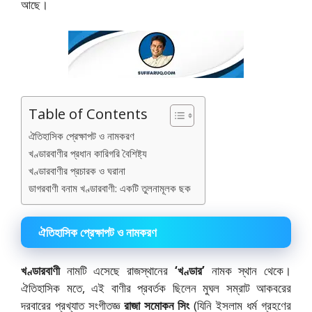
আছে।
Table of Contents
ঐতিহাসিক প্রেক্ষাপট ও নামকরণ
খণ্ডারবাণীর প্রধান কারিগরি বৈশিষ্ট্য
খণ্ডারবাণীর প্রচারক ও ঘরানা
ডাগরবাণী বনাম খণ্ডারবাণী: একটি তুলনামূলক ছক
ঐতিহাসিক প্রেক্ষাপট ও নামকরণ
খণ্ডারবাণী
নামটি এসেছে রাজস্থানের
‘খণ্ডার’
নামক স্থান থেকে।
ঐতিহাসিক মতে, এই বাণীর প্রবর্তক ছিলেন মুঘল সম্রাট আকবরের
দরবারের প্রখ্যাত সংগীতজ্ঞ
রাজা সমোকন সিং
(যিনি ইসলাম ধর্ম গ্রহণের