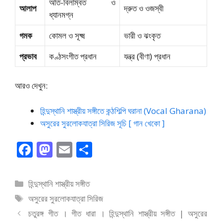
অতি-বিলম্বিত ও
আলাপ
দ্রুত ও ওজস্বী
ধ্যানমগ্ন
গমক
কোমল ও সূক্ষ্ম
ভারী ও ঝংকৃত
প্রভাব
কণ্ঠসংগীত প্রধান
যন্ত্র (বীণা) প্রধান
আরও দেখুন:
হিন্দুস্থানি শাস্ত্রীয় সঙ্গীতে কন্ঠশিল্পি ঘরানা (Vocal Gharana)
অসুরের সুরলোকযাত্রা সিরিজ সূচি [ গান খেকো ]
F
M
E
S
ac
as
m
h
e
to
ai
ar
বিভাগ
হিন্দুস্থানি শাস্ত্রীয় সঙ্গীত
b
d
l
e
সমূহ
ট্যাগ
অসুরের সুরলোকযাত্রা সিরিজ
o
o
সমূহ
চতুরঙ্গ গীত । গীত ধারা । হিন্দুস্থানি শাস্ত্রীয় সঙ্গীত | অসুরের