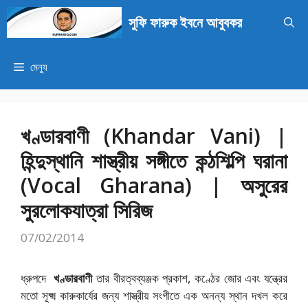
এড়িেয়
সুফি ফারুক ইবনে আবুবকর
লেখায়
যান
মেন্যু
খণ্ডারবাণী (Khandar Vani) |
হিন্দুস্থানি শাস্ত্রীয় সঙ্গীতে কন্ঠশিল্পি ঘরানা
(Vocal Gharana) | অসুরের
সুরলোকযাত্রা সিরিজ
07/02/2014
ধ্রুপদে
খণ্ডারবাণী
তার বীরত্বব্যঞ্জক প্রকাশ, কণ্ঠের জোর এবং যন্ত্রের
মতো সূক্ষ্ম কারুকার্যের জন্য শাস্ত্রীয় সংগীতে এক অনন্য স্থান দখল করে