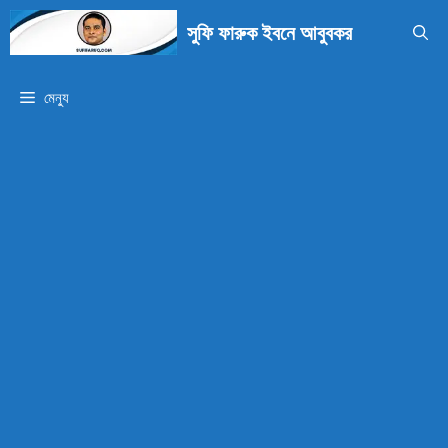
এড়িেয়
সুফি ফারুক ইবনে আবুবকর
লেখায়
যান
মেন্যু