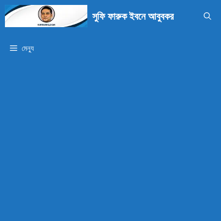
এড়িেয়
সুফি ফারুক ইবনে আবুবকর
লেখায়
যান
মেন্যু