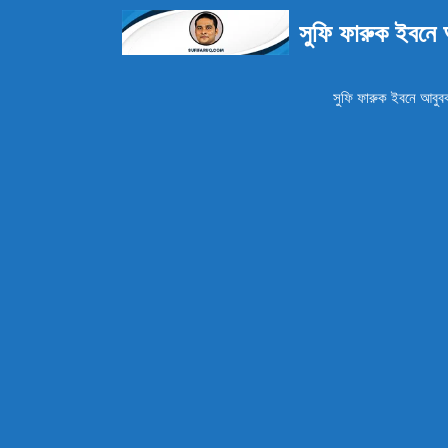
এড়িেয়
সুফি ফারুক ইবনে
লেখায়
যান
সুফি ফারুক ইবনে আবুবক