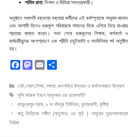
শামিম রানা:
লিগাল ও মিডিয়া সমন্বয়কারী।
অনুষ্ঠানে সমাপনী বক্তব্যে বক্তারা কর্মীদের এই কর্মস্পৃহাকে সাধুবাদ জানান
এবং আগামী দিনেও গুরুকুল পরিবারকে সামনের দিকে এগিয়ে নিয়ে যাওয়ার
প্রত্যয় ব্যক্ত করেন। সভা শেষে গুরুকুলের শিক্ষক, কর্মকর্তা ও
কর্মচারীবৃন্দের অংশগ্রহণে এক প্রীতি চড়ুইভাতি ও মতবিনিময় পর্ব অনুষ্ঠিত
হয়।
F
M
E
S
ac
as
m
h
e
to
ai
ar
বিভাগ
নোট
,
প্রেস
,
শিক্ষা, দক্ষতা, জনশক্তি উন্নয়ন ও কর্মসংস্থানে উদ্যোগ
b
d
l
e
সমূহ
ট্যাগ
সুফি ফারুক ইবনে আবুবকর এর ওয়েবসাইট
o
o
সমূহ
রামচন্দ্রপুর গ্রাম, ৯ নং চাঁদপুর ইউনিয়ন, কুমারখালী, কুষ্টিয়া
o
n
ঋতু ভিত্তিক সঙ্গীত (ঋতুগান) এর সূচি | অসুরের সুরলোকযাত্রা
k
সিরিজ