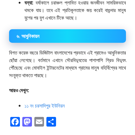
বন্যা:
বর্ষাকালে চরাঞ্চল প্লাবিত হওয়ায় জনজীবন সাময়িকভাবে
থমকে যায়। তবে এই প্রতিকূলতাকে জয় করেই বাগুন্দার মানুষ
যুগের পর যুগ এখানে টিকে আছে।
৬. আধুনিকায়ন
বিগত কয়েক বছরে ডিজিটাল বাংলাদেশের প্রভাবে এই গ্রামেও আধুনিকতার
ছোঁয়া লেগেছে। বর্তমানে এখানে সৌরবিদ্যুতের পাশাপাশি গ্রিড বিদ্যুৎ
পৌঁছেছে এবং মোবাইল ইন্টারনেটের মাধ্যমে গ্রামের মানুষ বহির্বিশ্বের সাথে
সংযুক্ত থাকতে পারছে।
আরও দেখুন:
১১ নং চরসাদিপুর ইউনিয়ন
F
M
E
S
ac
as
m
h