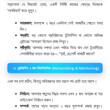
পড়াশোনা যে বিষয়েই হোক, একটি নির্দিষ্ট কাজের ক্ষেত্রে নিজেকে
‘অপরিহার্য’ করে তুলুন।
সময়কাল:
কমপক্ষে ২ বছর একটানা সেই কাজটির পেছনে সময়
দিন।
পদ্ধতি:
বড় কোনো প্রতিষ্ঠানের ইন্টার্নশিপ বা কোনো অভিজ্ঞ
মেন্টরের ‘শাগরেদ’ হিসেবে কাজ শিখুন।
স্বীকৃতি:
আপনার দক্ষতা এমন পর্যায়ে নিয়ে যান যেন ইন্ডাস্ট্রির
পেশাজীবীরা বলতে বাধ্য হয়— “হ্যাঁ, ছেলেটি কাজটি জানে!”
৩. মেন্টরশিপ: ৫ জন দিকনির্দেশক (Networking & Mentoring)
একা পথ চলা কঠিন, কিন্তু অভিজ্ঞদের হাত ধরলে পথ ছোট হয়ে আসে।
নির্বাচন:
আপনার পছন্দের ফিল্ডে সফল এমন ৫ জন অগ্রজ বা ‘বড়
ভাই/বোন’ নির্বাচন করুন।
সম্পর্ক:
তাদের সাথে অন্তত ২ বছর সুসম্পর্ক বজায় রাখুন।