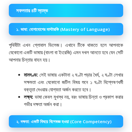
সফলতার ৪টি স্তম্ভ
১. ভাষা: যোগাযোগের মাস্টারকি (Mastery of Language)
পৃথিবীটা এখন গ্লোবাল ভিলেজ। এখানে টিকে থাকতে হলে আপনাকে
যেকোনো একটি ভাষায় (বাংলা বা ইংরেজি) এমন দখল আনতে হবে যেন সেটি
আপনার চিন্তার বাহন হয়।
মানদণ্ড:
সেই ভাষায় একটানা ২ ঘণ্টা পড়ার ধৈর্য, ২ ঘণ্টা লেখার
সক্ষমতা এবং যেকোনো জটিল বিষয় শুনে ১ ঘণ্টা বিশ্লেষণধর্মী
বক্তৃতা দেওয়ার যোগ্যতা অর্জন করতে হবে।
লক্ষ্য:
ভাষা কেবল মুখস্থ নয়, বরং ভাষায় চিন্তা ও প্রকাশ করার
গভীর দক্ষতা অর্জন করা।
২. দক্ষতা: একটি বিষয়ে বিশেষজ্ঞ হওয়া (Core Competency)