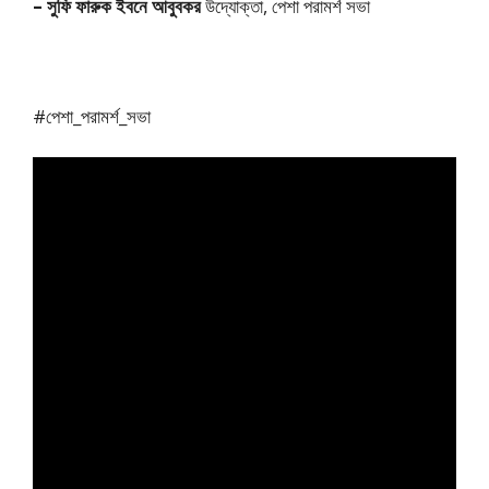
– সুফি ফারুক ইবনে আবুবকর
উদ্যোক্তা, পেশা পরামর্শ সভা
#পেশা_পরামর্শ_সভা