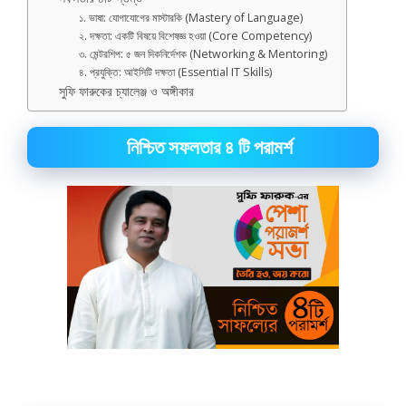
১. ভাষা: যোগাযোগের মাস্টারকি (Mastery of Language)
২. দক্ষতা: একটি বিষয়ে বিশেষজ্ঞ হওয়া (Core Competency)
৩. মেন্টরশিপ: ৫ জন দিকনির্দেশক (Networking & Mentoring)
৪. প্রযুক্তি: আইসিটি দক্ষতা (Essential IT Skills)
সুফি ফারুকের চ্যালেঞ্জ ও অঙ্গীকার
নিশ্চিত সফলতার ৪ টি পরামর্শ