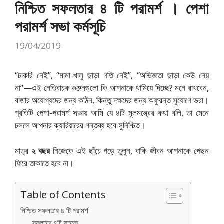
নিশ্চিত সফলতার ৪ টি পরামর্শ । পেশা
পরামর্শ সভা কর্মসূচি
19/04/2019
“চাকরি নেই”, “মামা-খালু ছাড়া গতি নেই”, “অভিজ্ঞতা ছাড়া কেউ নেয়
না”—এই নেতিবাচক গুঞ্জনগুলো কি আপনাকে থামিয়ে দিচ্ছে? মনে রাখবেন,
বাজার অযোগ্যদের জন্য কঠিন, কিন্তু দক্ষদের জন্য অফুরন্ত সুযোগে ভরা।
প্রতিটি পেশা-পরামর্শ সভায় আমি যে ৪টি মূলমন্ত্রের কথা বলি, তা মেনে
চললে আপনার ক্যারিয়ারের গন্তব্য হবে সুনিশ্চিত।
মাত্র
২ বছর
নিজেকে এই ছাঁচে গড়ে তুলুন, বাকি জীবন আপনাকে পেছন
ফিরে তাকাতে হবে না।
Table of Contents
নিশ্চিত সফলতার ৪ টি পরামর্শ
সফলতার ৪টি স্তম্ভ