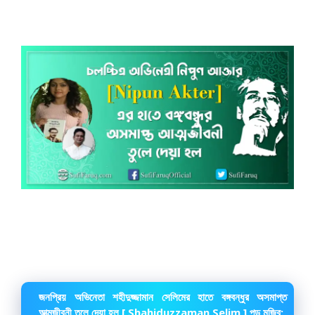
জনপ্রিয় অভিনেতা শহীদুজ্জামান সেলিমের হাতে বঙ্গবন্ধুর অসমাপ্ত
আত্মজীবনী তুলে দেয়া হল [ Shahiduzzaman Selim ] পড় মুজিব: