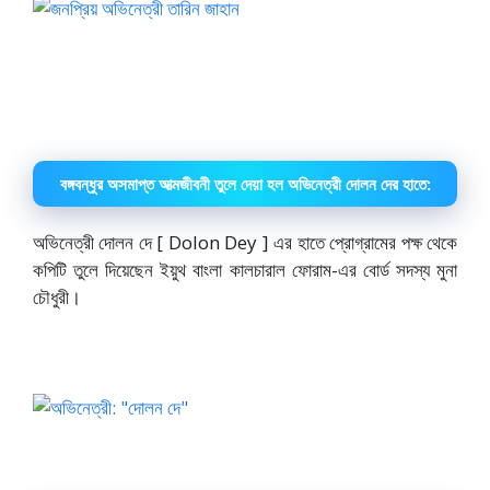
বঙ্গবন্ধুর অসমাপ্ত আত্মজীবনী তুলে দেয়া হল অভিনেত্রী দোলন দের হাতে:
অভিনেত্রী দোলন দে [ Dolon Dey ] এর হাতে প্রোগ্রামের পক্ষ থেকে
কপিটি তুলে দিয়েছেন ইয়ুথ বাংলা কালচারাল ফোরাম-এর বোর্ড সদস্য মুনা
চৌধুরী।