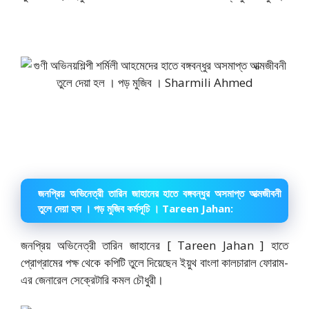
জনপ্রিয় অভিনেত্রী তারিন জাহানের হাতে বঙ্গবন্ধুর অসমাপ্ত আত্মজীবনী
তুলে দেয়া হল । পড় মুজিব কর্মসূচি । Tareen Jahan:
জনপ্রিয় অভিনেত্রী তারিন জাহানের [ Tareen Jahan ] হাতে
প্রোগ্রামের পক্ষ থেকে কপিটি তুলে দিয়েছেন ইয়ুথ বাংলা কালচারাল ফোরাম-
এর জেনারেল সেক্রেটারি কমল চৌধুরী।