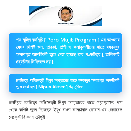
পড় মুজিব কর্মসূচি [ Poro Mujib Program ] এর আওতায়
যেসব বিশিষ্ট জন, তারকা, শিল্পী ও কলাকুশলীদের হাতে বঙ্গবন্ধুর
অসমাপ্ত আত্মজীবনী তুলে দেয়া হয়েছে তার খণ্ডচিত্র [ তালিকাটি
জ্যৈষ্ঠটার ভিত্তিতে নয় ]:
চলচ্চিত্র অভিনেত্রী নিপুণ আক্তারের হাতে বঙ্গবন্ধুর অসমাপ্ত আত্মজীবনী
তুলে দেয়া হল [ Nipun Akter ] পড় মুজিব:
জনপ্রিয় চলচ্চিত্র অভিনেত্রী নিপুণ আক্তারের হাতে প্রোগ্রামের পক্ষ
থেকে কপিটি তুলে দিয়েছেন ইয়ুথ বাংলা কালচারাল ফোরাম-এর জেনারেল
সেক্রেটারি কমল চৌধুরী।