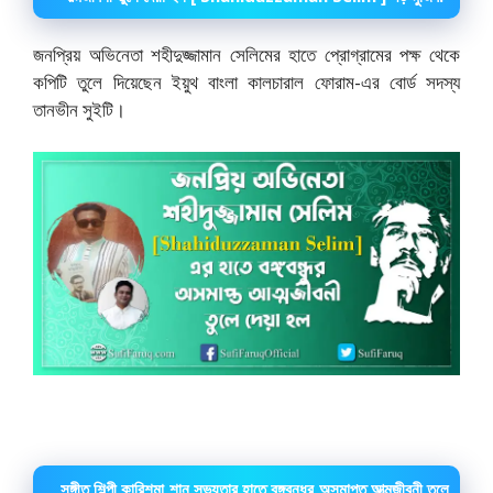
জনপ্রিয় অভিনেতা শহীদুজ্জামান সেলিমের হাতে প্রোগ্রামের পক্ষ থেকে
কপিটি তুলে দিয়েছেন ইয়ুথ বাংলা কালচারাল ফোরাম-এর বোর্ড সদস্য
তানভীন সুইটি।
সঙ্গীত শিল্পী কারিশমা শানু সভ্যতার হাতে বঙ্গবন্ধুর অসমাপ্ত আত্মজীবনী তুলে