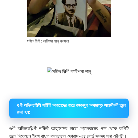
সঙ্গীত শিল্পী : কারিশমা শানু সভ্যতা
গুণী অভিনয়শিল্পী শর্মিলী আহমেদের হাতে বঙ্গবন্ধুর অসমাপ্ত আত্মজীবনী তুলে
দেয়া হল:
গুণী অভিনয়শিল্পী শর্মিলী আহমেদের হাতে প্রোগ্রামের পক্ষ থেকে কপিটি
তুলে দিয়েছেন ইয়ুথ বাংলা কালচারাল ফোরাম-এর বোর্ড সদস্য মুনা চৌধুরী।