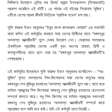
সিদ্দিক’র উদ্যোগে সেন্টার ফর রিসার্চ অ্যান্ড ইনফরমেশন (সিআরআই)
প্রকাশ করেছিল এই বইটি। ২৪ পাতার এই বইয়ের শিরোনাম ‘মুজিব’।
এটিকে দেশের প্রথম জীবনী ভিত্তিক ‘গ্রাফিক নভেল’ বলা যায়।
সুফি ফারুক ইবনে আবুবকর “ইয়ুথ বাংলা কালচারাল ফোরাম” এর সভাপতি
থাকা কলিন এই কর্মসূচির মাধ্যমে সারা দেশের শিল্পীদের হাতে “বঙ্গবন্ধুর
অসমাপ্ত আত্মজীবনী” তুলে দেবার উদ্যোগ নেন। ফেরামের সদস্যদের
ঐকান্তিক প্রচেষ্টায় দেশের একটি বৃহৎ অংশের তারকা, শিল্পী ও
কলাকুশলীদের হাতে দুলে দেয়া হয় “বঙ্গবন্ধুর অসমাপ্ত আত্মজীবনী”র
পেপারব্যাক।
এই কর্মসূচির উদ্বোধনে সুফি ফারুক ইবনে আবুবকর বলেছিলেন – “পড়-
মুজিব” মূলত: মফস্বলের শিশু-কিশোরসহ সারা দেশের মানুষের কাছে
বঙ্গবন্ধুর শেখ মুজিবুর রহমানের ‘অসমাপ্ত আত্মজীবনী’ তুলে ধরা। যাতে করে
বর্তমান প্রজন্মের শিশু কিশোররা বঙ্গবন্ধু শেখ মুজিবুর রহমানের ছেলেবেলা
সম্পর্কে জানতে পারে। শুধু শিশু কিশোর নয় বর্তমান প্রজন্মের সকলেরই
বঙ্গবন্ধু শেখ মুজিবুর রহমানের ‘অসমাপ্ত আত্মজীবনী’ সম্পর্কে জানা
প্রয়োজন বলে আমি মনে করি। তাই এই কর্মসূচি হাতে নিয়েছি।