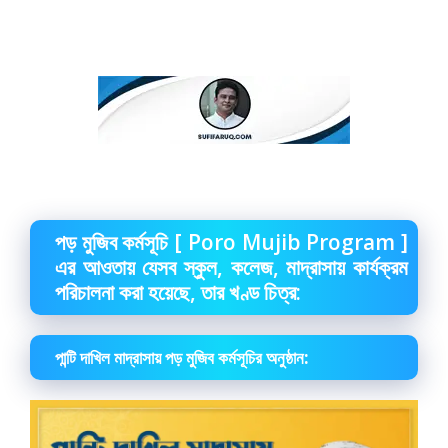
পড় মুজিব কর্মসূচি [ Poro Mujib Program ]
এর আওতায় যেসব স্কুল, কলেজ, মাদ্রাসায় কার্যক্রম
পরিচালনা করা হয়েছে, তার খণ্ড চিত্র:
পান্টি দাখিল মাদ্রাসায় পড় মুজিব কর্মসূচির অনুষ্ঠান: