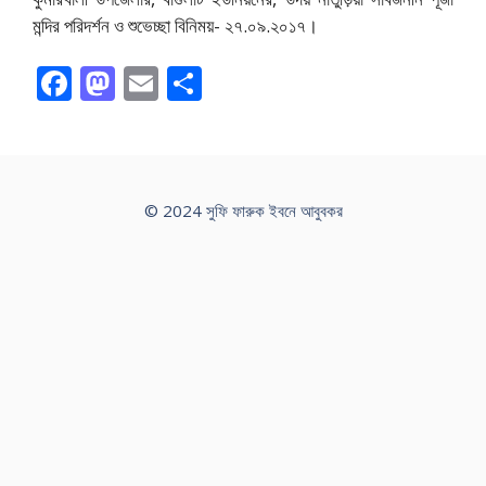
মন্দির পরিদর্শন ও শুভেচ্ছা বিনিময়- ২৭.০৯.২০১৭।
F
M
E
S
ac
as
m
h
e
to
ai
ar
b
d
l
e
o
o
© 2024 সুফি ফারুক ইবনে আবুবকর
o
n
k