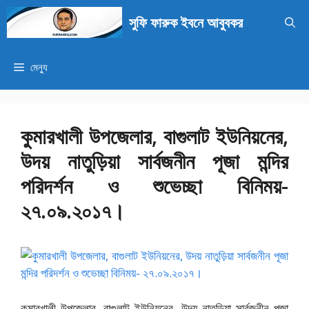
এড়িেয়
সুফি ফারুক ইবনে আবুবকর
লেখায়
যান
মেন্যু
কুমারখালী উপজেলার, বাগুলাট ইউনিয়নের,
উদয় নাতুড়িয়া সার্বজনীন পূজা মন্দির
পরিদর্শন ও শুভেচ্ছা বিনিময়-
২৭.০৯.২০১৭।
কুমারখালী উপজেলার, বাগুলাট ইউনিয়নের, উদয় নাতুড়িয়া সার্বজনীন পূজা