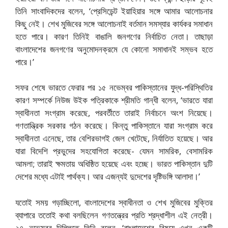
তিনি সাংবাদিকদের বলেন, ‘প্রেসিডেন্ট ইয়াহিয়ার সঙ্গে আমার আলোচনার
কিছু নেই। শেখ মুজিবের সঙ্গে আলোচনাই বর্তমান সমস্যার কার্যকর সমাধান
হতে পারে। কারণ তিনিই বাঙালি জনগণের নির্বাচিত নেতা। তাছাড়া
বাংলাদেশের জনগণের অনুমোদনক্রমে যে কোনো সমাধানই সম্ভব হতে
পারে।’
সফর শেষে ভারতে ফেরার পর ১৫ নভেম্বর পাকিস্তানের যুদ্ধ-পরিস্থিতির
কারণ সম্পর্কে নিউজ উইক পত্রিকাকে শ্রীমতি গান্ধী বলেন, ‘ভারতে যারা
স্বাধীনতা সংগ্রাম করেছে, পরবর্তীতে তারাই নির্বাচনে অংশ নিয়েছে।
গণতান্ত্রিক সরকার গঠন করেছে। কিন্তু পাকিস্তানে যারা সংগ্রাম করে
স্বাধীনতা এনেছে, তার বেশিরভাগই জেল খেটেছে, নির্যাতিত হয়েছে। আর
যারা বিদেশি প্রভুদের সহযোগিতা করেছে- যেমন সামরিক, বেসামরিক
আমলা; তারাই ক্ষমতায় অধিষ্ঠিত হয়েছে এবং হচ্ছে। ভারত পাকিস্তান দুটি
দেশের মধ্যে এটাই পার্থক্য। আর এজন্যই দুদেশের দৃষ্টিভঙ্গি আলাদা।’
যতোই সময় গড়াচ্ছিলো, বাংলাদেশের স্বাধীনতা ও শেখ মুজিবের মুক্তির
ব্যাপারে ততোই কথা বলছিলেন গণতন্ত্রের প্রতি শ্রদ্ধাশীল এই নেত্রী।
২৭ নভেম্বর দিল্লিতে তিনি বলেন, ‘বাংলাদেশের বিষয়ে এখন একটি