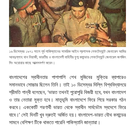
১৬ ডিসেম্বর ১৯৭১ সালে পূর্ব পাকিস্তানের সামরিক আইন প্রশাসক লেফটেন্যান্ট জেনারেল আমির
আবদুল্লাহ খান নিয়াজী, ভারতীয় ও বাংলাদেশী বাহিনীর যুগ্ম কমান্ডার লেফটেন্যান্ট জেনারেল জগজিৎ
সিং অরোরার কাছে আত্মসমর্পণ করেন।
বাংলাদেশের স্বাধীনতার পাশাপাশি শেখ মুজিবের মুক্তির ব্যাপারেও
সমানভাবে সোচ্চার ছিলেন তিনি। তাই ১০ ডিসেম্বর দিল্লি বিশ্ববিদ্যালয়ে
শ্রীমতি গান্ধী বলেছেন, ‘ভারত তখনই পুরোপুরি বিজয়ী হবে, যখন বাংলাদেশ
ও তার নেতারা মুক্ত হবে। মাতৃভূমি বাংলাদেশে ফিরে গিয়ে সরকার গঠন
করবে। এককোটি শরণার্থী ভারত থেকে স্বাধীন সার্বভৌম স্বদেশে ফিরে
যাবে।’ সেই দিনটি খুব দ্রুতই অর্জিত হয়। বাংলাদেশ-ভারত যৌথ কমান্ডের
সামনে বেশিক্ষণ টিকে থাকতে পারেনি পাকিস্তানি জান্তারা।