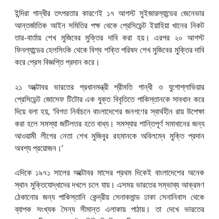
ইন্দিরা গান্ধীর তৎপরতার কারণেই ১৭ আগস্ট সুইজারল্যান্ডের জেনেভার
আন্তর্জাতিক আইন সমিতির পক্ষ থেকে প্রেসিডেন্ট ইয়াহিয়া খানের নিকট
তার-বার্তায় শেখ মুজিবের মুক্তির দাবি করা হয়। এরপর ২০ আগস্ট
ফিনল্যান্ডের হেলসিংকি থেকে বিশ্ব শক্তি পরিষদ শেখ মুজিবের মুক্তির দাবি
করে প্রেস বিজ্ঞপ্তি প্রদান করে।
২১ অক্টোবর ভারতের প্রধানমন্ত্রী শ্রীমতি গান্ধী ও যুগোশ্লাভিয়ার
প্রেসিডেন্ট জোসেফ টিটোর এক যুক্ত বিবৃতিতে পাকিস্তানকে সাবধান করে
দিয়ে বলা হয়, ‘বিগত নির্বাচনে বাংলাদেশের জনগণের স্বার্থহীন রায় উপেক্ষা
করা হলে সমস্যা জটিলতর হতে বাধ্য। সমস্যার শান্তিপূর্ণ সমাধানের জন্য
আওয়ামী লীগের নেতা শেখ মুজিবুর রহমানকে অবিলম্বে মুক্তি প্রদান
অবশ্য প্রয়োজন।’
এদিকে ১৯৭১ সালের অক্টোবর মাসের প্রথম দিকেই বাংলাদেশের অনেক
স্থান মুক্তিযোদ্ধাদের দখলে চলে যায়। এসময় ভারতের সম্ভাব্য আক্রমণ
ঠেকানোর জন্য পাকিস্তানি কেন্দ্রীয় সেনাকমান্ড ঢাকা সেনানিবাস থেকে
ব্যাপক সংখ্যক সৈন্য সীমান্ত এলাকায় পাঠায়। তা দেখে ভারতের