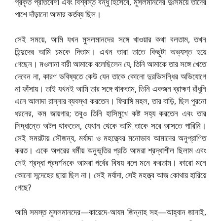
প্রকৃত প্রতিবেশী এবং বিশ্বস্ত বন্ধু হিসেবে, মুসলমানদের দুঃসময়ে তাদের
পাশে দাঁড়ানো আমার কর্তব্য ছিল।
সেই সময়ে, আমি যখন মুসলমানদের সঙ্গে খাওয়ার কথা বলতাম, তখন
হিন্দুদের আমি চমকে দিতাম। এখন তারা তাতে কিছুটা অভ্যস্ত হয়ে
গেছেন। মওলানা বারী আমাকে বলেছিলেন যে, তিনি আমাকে তার সঙ্গে খেতে
দেবেন না, কারণ ভবিষ্যতে কেউ যেন তাকে কোনো দুরভিসন্ধির অভিযোগে
না ফাঁসায়। তাই যখনই আমি তার সঙ্গে থাকতাম, তিনি একজন ব্রাহ্মণ রাঁধুনি
এনে আলাদা রান্নার ব্যবস্থা করতেন। ফিরাঙ্গি মহল, তার বাড়ি, ছিল পুরনো
ধরনের, কম জায়গার; তবুও তিনি হাসিমুখে কষ্ট সহ্য করতেন এবং তার
সিদ্ধান্তে অটল থাকতেন, যেখান থেকে আমি তাকে সরে আসতে পারিনি।
সেই সময়টায় সৌজন্য, মর্যাদা ও মহত্ত্বের মনোভাব আমাদের অনুপ্রাণিত
করত। একে অপরের ধর্মীয় অনুভূতির প্রতি আমরা শ্রদ্ধাশীল ছিলাম এবং
সেই শ্রদ্ধা প্রদর্শনকে আমরা গর্বের বিষয় বলে মনে করতাম। কারো মনে
কোনো সন্দেহের ছায়া ছিল না। সেই মর্যাদা, সেই মহত্ত্ব আজ কোথায় হারিয়ে
গেছে?
আমি সমস্ত মুসলমানদের—কায়েদে-আযম জিন্নাহ সহ—আহ্বান জানাই,