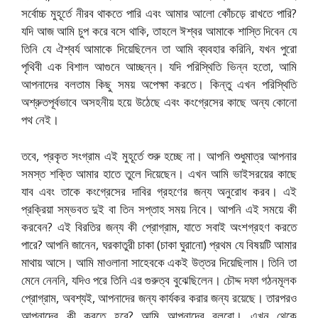
সর্বোচ্চ মুহূর্তে নীরব থাকতে পারি এবং আমার আলো কোঁচড়ে রাখতে পারি?
যদি আজ আমি চুপ করে বসে থাকি, তাহলে ঈশ্বর আমাকে শাস্তি দিবেন যে
তিনি যে ঐশ্বর্য আমাকে দিয়েছিলেন তা আমি ব্যবহার করিনি, যখন পুরো
পৃথিবী এক বিশাল আগুনে আচ্ছন্ন। যদি পরিস্থিতি ভিন্ন হতো, আমি
আপনাদের বলতাম কিছু সময় অপেক্ষা করতে। কিন্তু এখন পরিস্থিতি
অশ্রুতপূর্বভাবে অসহনীয় হয়ে উঠেছে এবং কংগ্রেসের কাছে অন্য কোনো
পথ নেই।
তবে, প্রকৃত সংগ্রাম এই মুহূর্তে শুরু হচ্ছে না। আপনি শুধুমাত্র আপনার
সমস্ত শক্তি আমার হাতে তুলে দিয়েছেন। এখন আমি ভাইসরয়ের কাছে
যাব এবং তাকে কংগ্রেসের দাবির গ্রহণের জন্য অনুরোধ করব। এই
প্রক্রিয়া সম্ভবত দুই বা তিন সপ্তাহ সময় নিবে। আপনি এই সময়ে কী
করবেন? এই বিরতির জন্য কী প্রোগ্রাম, যাতে সবাই অংশগ্রহণ করতে
পারে? আপনি জানেন, ঘরকাতুরী চাকা (চাকা ঘুরানো) প্রথম যে বিষয়টি আমার
মাথায় আসে। আমি মাওলানা সাহেবকে একই উত্তর দিয়েছিলাম। তিনি তা
মেনে নেননি, যদিও পরে তিনি এর গুরুত্ব বুঝেছিলেন। চৌদ্দ দফা গঠনমূলক
প্রোগ্রাম, অবশ্যই, আপনাদের জন্য কার্যকর করার জন্য রয়েছে। তারপরও
আপনাদের কী করতে হবে? আমি আপনাদের বলবো। এখন থেকে