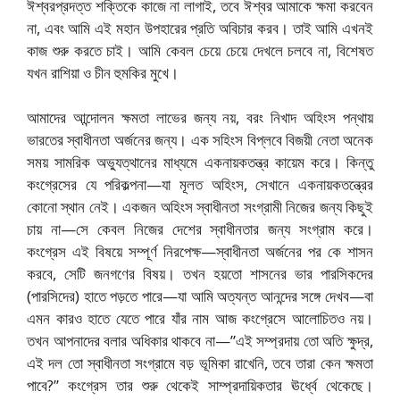
ঈশ্বরপ্রদত্ত শক্তিকে কাজে না লাগাই, তবে ঈশ্বর আমাকে ক্ষমা করবেন
না, এবং আমি এই মহান উপহারের প্রতি অবিচার করব। তাই আমি এখনই
কাজ শুরু করতে চাই। আমি কেবল চেয়ে চেয়ে দেখলে চলবে না, বিশেষত
যখন রাশিয়া ও চীন হুমকির মুখে।
আমাদের আন্দোলন ক্ষমতা লাভের জন্য নয়, বরং নিখাদ অহিংস পন্থায়
ভারতের স্বাধীনতা অর্জনের জন্য। এক সহিংস বিপ্লবে বিজয়ী নেতা অনেক
সময় সামরিক অভ্যুত্থানের মাধ্যমে একনায়কতন্ত্র কায়েম করে। কিন্তু
কংগ্রেসের যে পরিকল্পনা—যা মূলত অহিংস, সেখানে একনায়কতন্ত্রের
কোনো স্থান নেই। একজন অহিংস স্বাধীনতা সংগ্রামী নিজের জন্য কিছুই
চায় না—সে কেবল নিজের দেশের স্বাধীনতার জন্য সংগ্রাম করে।
কংগ্রেস এই বিষয়ে সম্পূর্ণ নিরপেক্ষ—স্বাধীনতা অর্জনের পর কে শাসন
করবে, সেটি জনগণের বিষয়। তখন হয়তো শাসনের ভার পারসিকদের
(পারসিদের) হাতে পড়তে পারে—যা আমি অত্যন্ত আনন্দের সঙ্গে দেখব—বা
এমন কারও হাতে যেতে পারে যাঁর নাম আজ কংগ্রেসে আলোচিতও নয়।
তখন আপনাদের বলার অধিকার থাকবে না—”এই সম্প্রদায় তো অতি ক্ষুদ্র,
এই দল তো স্বাধীনতা সংগ্রামে বড় ভূমিকা রাখেনি, তবে তারা কেন ক্ষমতা
পাবে?” কংগ্রেস তার শুরু থেকেই সাম্প্রদায়িকতার ঊর্ধ্বে থেকেছে।