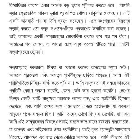
বিরোধিতার কারণে এবার অনেক বড় ত্যাগ স্বীকার করতে হবে। আপনি
স্যার ফ্রেডেরিক পাকল দ্বারা প্রকাশিত গোপন সার্কুলার দেখেছেন। এটি
একটি আত্মঘাতী পথ যা তিনি গ্রহণ করেছেন। এতে কংগ্রেসের বিরুদ্ধে
লড়াই করতে ওঠা নতুন সংগঠনগুলিকে প্রকাশ্যে উত্সাহিত করা হয়েছে।
তাই আমাদের একটি সাম্রাজ্যের মোকাবিলা করতে হবে যার পথ বাঁকা।
আমাদের পথ সোজা, যা আমরা চোখ বন্ধ করেও হাঁটতে পারি। এটিই
সত্যাগ্রহের সৌন্দর্য।
সত্যাগ্রহে প্রতারণা, মিথ্যা বা কোনো ধরনের অসত্যের স্থান নেই।
আজকে প্রতারণা এবং অসত্য পৃথিবীজুড়ে ছড়িয়ে পড়েছে। আমি এই
পরিস্থিতিতে নিষ্ক্রিয় সাক্ষী হতে পারি না। আমি সম্ভবত এই সময়ে ভারতের
প্রতিটি কোণে ভ্রমণ করেছি, যেমন কেউ আর হয়তো করেনি। দেশের
নিঃশব্দ কোটি কোটি মানুষেরা আমাকে তাদের বন্ধু এবং প্রতিনিধি হিসেবে
দেখেছে, এবং আমি তাদের সঙ্গে এমনভাবে একাত্ম হয়েছিলাম যা একজন
মানুষের পক্ষে সম্ভব ছিল। আমি তাদের চোখে বিশ্বাস দেখেছি, যা এখন
আমি এই সাম্রাজ্যের বিরুদ্ধে লড়াই করতে ভাল কাজে ব্যবহার করতে চাই,
যা অসত্য এবং সহিংসতার ওপর প্রতিষ্ঠিত। যতই বৃহৎ প্রস্তুতি সাম্রাজ্য
নিয়েছে, আমাদের এর হাত থেকে বেরিয়ে আসতে হবে। আমি কীভাবে এই