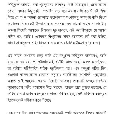
অভিনন্দন জানাই, যারা প্রস্তাবের বিরুদ্ধে ভোট দিয়েছেন। এতে তাদের
কোনো লজ্জার কিছু নেই। গত বিশ বছর ধরে আমরা চেষ্টা করেছি এই শিক্ষা
নিতে যে, যখন আমরা একেবারে হতাশাজনক সংখ্যালঘু অবস্থায় থাকি কিংবা
আমাদের নিয়ে কেউ উপহাস করে, তখনও যেন আমরা সাহস না হারাই।
আমরা শিখেছি আমাদের বিশ্বাসে দৃঢ় থাকতে, এই আত্মবিশ্বাসে যে আমরা
সঠিক পথে আছি। এইরকম বিশ্বাসের সাহস আমাদের চর্চা করা উচিত,
কারণ তা মানুষকে মহিমান্বিত করে এবং তার নৈতিক উচ্চতা বৃদ্ধি করে।
এই সাহস দেখানোর জন্য আমি এই বন্ধুদের অভিনন্দন জানালেও, আমি
বলব যে, তারা যে সংশোধনীগুলি এই কমিটির কাছে গ্রহণ করতে বলেছিলেন,
তা বর্তমান পরিস্থিতির সঠিক প্রতিফলন নয়। এই বন্ধুরা উচিত ছিল
মওলানা সাহেব তাদের যেভাবে অনুরোধ করেছিলেন সংশোধনী প্রত্যাহার
করতে, সেই আহ্বানে গুরুত্ব দিয়ে চিন্তা করা। তারা যদি জওহরলালজি-র
ব্যাখ্যাগুলো গভীর মনোযোগ দিয়ে শুনতেন, তাহলে তারা বুঝতে পারতেন, যে
অধিকার তারা এখন কংগ্রেসের কাছে দাবি করছেন, সেই অধিকার কংগ্রেস
ইতোমধ্যেই স্বীকার করে নিয়েছে।
এক সময় ছিল যখন প্রত্যেক মুসলমানই গোটা ভারতকে নিজের মাতৃভূমি