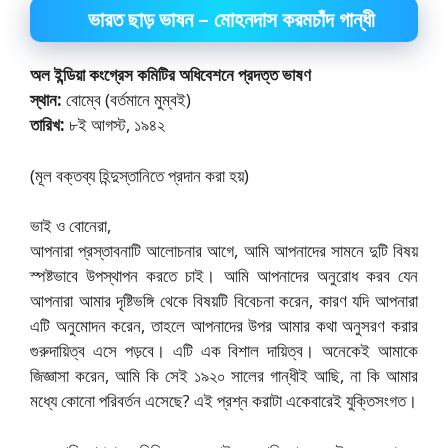
ভারত ছাড় ভাষন – মোহনদাস করমচাঁদ গান্ধী
অল ইন্ডিয়া কংগ্রেস কমিটির অধিবেশনে প্রদত্ত ভাষণ
স্থান:
বোম্বে (বর্তমানে মুম্বই)
তারিখ:
৮ই আগস্ট, ১৯৪২
(মূল বক্তব্য হিন্দুস্তানিতে প্রদান করা হয়)
ভাই ও বোনেরা,
আপনারা প্রস্তাবনাটি আলোচনার আগে, আমি আপনাদের সামনে দুটি বিষয়
স্পষ্টভাবে উপস্থাপন করতে চাই। আমি আপনাদের অনুরোধ করব যেন
আপনারা আমার দৃষ্টিভঙ্গি থেকে বিষয়টি বিবেচনা করেন, কারণ যদি আপনারা
এটি অনুমোদন করেন, তাহলে আপনাদের উপর আমার কথা অনুসরণ করার
গুরুদায়িত্ব এসে পড়বে। এটি এক বিশাল দায়িত্ব। অনেকেই আমাকে
জিজ্ঞাসা করেন, আমি কি সেই ১৯২০ সালের গান্ধীই আছি, না কি আমার
মধ্যে কোনো পরিবর্তন এসেছে? এই প্রশ্ন করাটা একেবারেই যুক্তিসংগত।