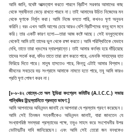
আমি জানি, যথেষ্ট আত্মত্যাগ করতে পারলে ব্রিটিশ সরকার আমাদের কাছ
থেকে স্বাধীনতা কেড়ে রাখতে পারবে না। তাই আমাদের উচিত নিজেদের মন
থেকে ঘৃণাকে নির্মূল করা। আমি নিজে বলতে পারি, কখনও ঘৃণা অনুভব
করিনি। বরং এখন আমি আগের চেয়ে আরও বেশি ব্রিটিশদের বন্ধু বলে মনে
করি। তার একটি কারণ হলো—তারা আজ কষ্টে আছে। সেই বন্ধুত্ববোধ
থেকেই আমি চাই তাদের ভুল থেকে রক্ষা করতে। আমি পরিস্থিতিকে যেভাবে
দেখি, তাতে তারা ধ্বংসের দ্বারপ্রান্তে। তাই আমার কর্তব্য হয়ে দাঁড়িয়েছে
তাদের সতর্ক করা, যদিও তাতে তারা রাগ করতে পারে, এমনকি সাহায্যের হাত
ফিরিয়ে দিতে পারে। মানুষ হাসতেও পারে, কিন্তু এটাই আমার বিশ্বাস।
জীবনের সবচেয়ে বড় সংগ্রামে আমাকে নামতে হতে পারে, তবু আমি কারও
প্রতি ঘৃণা পোষণ করব না।
[৮-৮-৪২ বোম্বে-তে অল ইন্ডিয়া কংগ্রেস কমিটির (A.I.C.C.) সভায়
গান্ধিজির হিন্দুস্তানিতে প্রদত্ত ভাষণ:]
আমি আপনাদের অভিনন্দন জানাই যে আপনারা যে প্রস্তাব গ্রহণ করেছেন।
আমি সেই তিনজন সহকর্মীকেও অভিনন্দন জানাই, যারা জানতেন যে
সংখ্যাগরিষ্ঠ সদস্যরা প্রস্তাবের পক্ষে, তবুও সাহস করে সংশোধনীর উপর
ভোটাভুটির দাবি জানিয়েছেন। এবং আমি সেই তেরো জন বন্ধুকেও