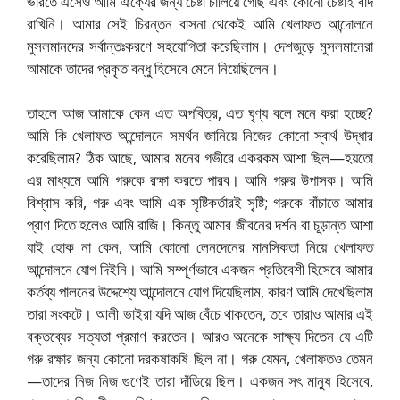
ভারতে এসেও আমি ঐক্যের জন্য চেষ্টা চালিয়ে গেছি এবং কোনো চেষ্টাই বাদ
রাখিনি। আমার সেই চিরন্তন বাসনা থেকেই আমি খেলাফত আন্দোলনে
মুসলমানদের সর্বান্তঃকরণে সহযোগিতা করেছিলাম। দেশজুড়ে মুসলমানেরা
আমাকে তাদের প্রকৃত বন্ধু হিসেবে মেনে নিয়েছিলেন।
তাহলে আজ আমাকে কেন এত অপবিত্র, এত ঘৃণ্য বলে মনে করা হচ্ছে?
আমি কি খেলাফত আন্দোলনে সমর্থন জানিয়ে নিজের কোনো স্বার্থ উদ্ধার
করেছিলাম? ঠিক আছে, আমার মনের গভীরে একরকম আশা ছিল—হয়তো
এর মাধ্যমে আমি গরুকে রক্ষা করতে পারব। আমি গরুর উপাসক। আমি
বিশ্বাস করি, গরু এবং আমি এক সৃষ্টিকর্তারই সৃষ্টি; গরুকে বাঁচাতে আমার
প্রাণ দিতে হলেও আমি রাজি। কিন্তু আমার জীবনের দর্শন বা চূড়ান্ত আশা
যাই হোক না কেন, আমি কোনো লেনদেনের মানসিকতা নিয়ে খেলাফত
আন্দোলনে যোগ দিইনি। আমি সম্পূর্ণভাবে একজন প্রতিবেশী হিসেবে আমার
কর্তব্য পালনের উদ্দেশ্যে আন্দোলনে যোগ দিয়েছিলাম, কারণ আমি দেখেছিলাম
তারা সংকটে। আলী ভাইরা যদি আজ বেঁচে থাকতেন, তবে তারাও আমার এই
বক্তব্যের সত্যতা প্রমাণ করতেন। আরও অনেকে সাক্ষ্য দিতেন যে এটি
গরু রক্ষার জন্য কোনো দরকষাকষি ছিল না। গরু যেমন, খেলাফতও তেমন
—তাদের নিজ নিজ গুণেই তারা দাঁড়িয়ে ছিল। একজন সৎ মানুষ হিসেবে,