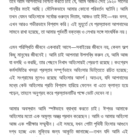
তবে আমি আপনাদের নিশ্চিত করতে চাই যে, আমি আজও সেই ১৯২০ সালের
গান্ধীর মতই আছি। মৌলিকভাবে আমার কোনো পরিবর্তন ঘটেনি। আমি
তখন যেমন অহিংসাকে সর্বোচ্চ গুরুত্ব দিতাম, আজও তাই দিই—বরং বলব,
এখন আরও গভীরভাবে বিশ্বাস করি। এই মুহূর্তে যে প্রস্তাবনা আপনাদের
সামনে রাখা হয়েছে, তা আমার পূর্ববর্তী বক্তব্য ও লেখার সঙ্গে সাংঘর্ষিক নয়।
এমন পরিস্থিতি জীবনে একবারই আসে—সবাইয়ের জীবনে নয়, কেবল অল্প
কিছু মানুষের জীবনেই। আমি চাই আপনারা উপলব্ধি করুন যে, আমি আজ
যা বলছি ও করছি, তার পেছনে নিখাদ অহিংসারই প্রেরণা রয়েছে। কংগ্রেস
কর্মসমিতির খসড়া প্রস্তাব সম্পূর্ণভাবে অহিংসার ভিত্তিতে রচিত হয়েছে;
এই সংগ্রামের মূলেও রয়েছে অহিংসার আদর্শ। অতএব, যদি আপনাদের
মধ্যে কেউ অহিংসার প্রতি বিশ্বাস হারিয়ে ফেলেন বা এতে ক্লান্ত হয়ে
পড়েন, তাহলে অনুগ্রহ করে প্রস্তাবনাটির পক্ষে ভোট দেবেন না।
আমার অবস্থান আমি স্পষ্টভাবে ব্যাখ্যা করতে চাই। ঈশ্বর আমাকে
অহিংসার মতো এক অমূল্য অস্ত্র প্রদান করেছেন। আমি ও আমার অহিংসা
আজ এক পরীক্ষার সম্মুখীন। এই সময়ে, যখন গোটা পৃথিবী হিংসার আগুনে
দগ্ধ হচ্ছে এবং মুক্তির জন্য আকুতি জানাচ্ছে—তখন যদি আমি এই