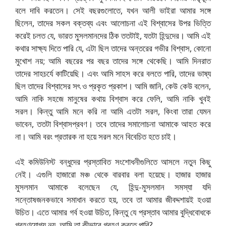
বলে দাবি করতেন। সেই বছরগুলোতে, যখন আলী ভাইরা আমার সঙ্গে
ছিলেন, তাদের সকল বক্তব্য এবং আলোচনা এই বিশ্বাসের উপর ভিত্তি
করেই চলত যে, ভারত মুসলমানদের ঠিক ততটাই, যতটা হিন্দুদের। আমি এই
কথার সাক্ষ্য দিতে পারি যে, এটা ছিল তাদের অন্তরের গভীর বিশ্বাস, কোনো
মুখোশ নয়; আমি বছরের পর বছর তাদের সঙ্গে থেকেছি। আমি দিনরাত
তাদের সাহচর্যে কাটিয়েছি। এবং আমি সাহস করে বলতে পারি, তাদের ভাষ্য
ছিল তাদের বিশ্বাসের সৎ ও প্রকৃত প্রকাশ। আমি জানি, কেউ কেউ বলেন,
আমি নাকি সহজে মানুষের কথায় বিশ্বাস করে ফেলি, আমি নাকি খুবই
সরল। কিন্তু আমি মনে করি না আমি এতটা সরল, কিংবা তারা যেমন
ভাবেন, ততটা বিশ্বাসপ্রবণ। তবে তাদের সমালোচনা আমাকে আহত করে
না। আমি বরং প্রতারক না হয়ে সরল মনে বিবেচিত হতে চাই।
এই কমিউনিস্ট বন্ধুদের প্রস্তাবিত সংশোধনীগুলিতে আসলে নতুন কিছু
নেই। এগুলি হাজারো মঞ্চ থেকে বারবার বলা হয়েছে। হাজার হাজার
মুসলমান আমাকে বলেছেন যে, হিন্দু-মুসলমান সমস্যা যদি
সন্তোষজনকভাবে সমাধান করতে হয়, তবে তা আমার জীবদ্দশায়ই হওয়া
উচিত। এতে আমার গর্ব হওয়া উচিত, কিন্তু যে প্রস্তাব আমার বুদ্ধিবোধকে
গ্রহণযোগ্য নয়, আমি তা কীভাবে গ্রহণ করতে পারি?