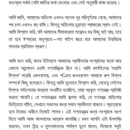
কংগ্রেস সর্বদা গোটা জাতির কথা ভেবেছে এবং সেই অনুযায়ী কাজ করেছে।
আমি জানি, আমাদের অহিংসা এখনও অনেক দূর পরিপূর্ণতার থেকে, আমাদের
পথ চলা এখনও বহু বাকি। কিন্তু অহিংসায় চূড়ান্ত পরাজয়ের স্থান নেই।
আমি বিশ্বাস করি, যদি আমাদের সীমাবদ্ধতা সত্ত্বেও বড় কিছু ঘটে যায়, তবে
তা হবে ঈশ্বরের অনুগ্রহে—গত বাইশ বছর ধরে আমাদের নিরবিচার
সাধনার প্রতিদান স্বরূপ।
আমি মনে করি, মানব ইতিহাসে আমাদের স্বাধীনতার সংগ্রামের মতো আর
কোনো আন্দোলন এতটা গণতান্ত্রিক ছিল না। আমি কার্লাইলের ‘ফরাসি
বিপ্লব’ পড়েছি জেলখানায়, এবং পণ্ডিত জওহরলাল আমাকে রুশ বিপ্লব
সম্পর্কে কিছু বলেছেন। কিন্তু আমি দৃঢ়ভাবে বিশ্বাস করি, যেহেতু সেইসব
বিপ্লব সহিংসতার মাধ্যমে সংঘটিত হয়েছিল, তারা প্রকৃত গণতন্ত্র প্রতিষ্ঠা
করতে পারেনি। যে গণতন্ত্রের আমি কল্পনা করি, যে গণতন্ত্র অহিংসার
ভিত্তিতে গঠিত, সেখানে সকলের জন্য সমান স্বাধীনতা থাকবে। প্রত্যেকে
হবে নিজের অধীনে নিজেই শাসক। এই গণতন্ত্রের জন্য সংগ্রামে অংশ
নিতে আমি আজ আপনাদের আহ্বান জানাচ্ছি। যখন আপনি এটা উপলব্ধি
করবেন, তখন হিন্দু ও মুসলমানদের পার্থক্য ভুলে যাবেন, নিজেকে শুধুই