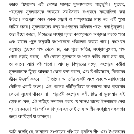
ভারত নিঃসন্দেহে এই দেশের সমস্ত মুসলমানদের মাতৃভূমি। সুতরাং,
প্রত্যেক মুসলমানকে ভারতের স্বাধীনতার সংগ্রামে সহযোগিতা করা
উচিত। কংগ্রেস কোন একক শ্রেণি বা সম্প্রদায়ের জন্য নয়; এটি পুরো
জাতির জন্য। মুসলমানদের জন্য কংগ্রেসের অধিকার গ্রহণ করা উন্মুক্ত।
তারা ইচ্ছা করলে, নিজেদের সংখ্যা দ্বারা কংগ্রেসকে অগ্রসর করতে পারে
এবং তাদের পছন্দ অনুযায়ী কংগ্রেসকে পরিচালনা করতে পারে। কংগ্রেস
শুধুমাত্র হিন্দুদের পক্ষ থেকে নয়, বরং পুরো জাতির, সংখ্যালঘুদেরও, পক্ষ
থেকে লড়াই করছে। যদি কোনো মুসলমান কংগ্রেস কর্মীর হাতে মারা যায়,
তা শুনলে আমি কষ্ট পাবো। আসন্ন বিপ্লবের মধ্যে, কংগ্রেস কর্মীরা
মুসলমানকে হিন্দুর আক্রমণ থেকে রক্ষা করতে, এবং বিপরীতভাবে, নিজেদের
জীবন উৎসর্গ করবে। এটি তাদের আদর্শের একটি অংশ এবং অ-সহিংসতার
মৌলিক একটি অংশ। এই ধরনের পরিস্থিতিতে আপনাদের মাথা হারানোর
কোনো সুযোগ থাকবে না। প্রতিটি কংগ্রেস কর্মী, হিন্দু বা মুসলমান যাই
হোক না কেন, এই দায়িত্ব সম্পাদন করবে যে সংস্থা তাদের ইসলামকে সেবা
প্রদান করবে। পারস্পরিক বিশ্বাস হল সেই শেষ জাতীয় সংগ্রামে সফলতার
জন্য অপরিহার্য যা আসন্ন।
আমি বলেছি যে, আমাদের সংগ্রামের পরিণামে মুসলিম লীগ এবং ইংরেজদের