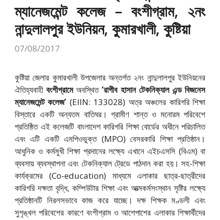
ম্যানেজমেন্ট কলেজ – বংশীগ্রাম, ২নং
নান্দুলালপুর ইউনিয়ন, কুমারখালী, কুষ্টিয়া
07/08/2017
কুষ্টিয়া জেলার কুমারখালী উপজেলার অন্তর্গত ২নং নান্দুলালপুর ইউনিয়নের
ঐতিহ্যবাহী
বংশীগ্রামে
অবস্থিত
‘রাগীব হাসান টেকনিক্যাল এন্ড বিজনেস
ম্যানেজমেন্ট কলেজ’
(EIIN: 133028) অত্র অঞ্চলের কারিগরি শিক্ষা
বিস্তারে একটি অন্যতম বাতিঘর। গ্রামীণ শান্ত ও মনোরম পরিবেশে
প্রতিষ্ঠিত এই কলেজটি বাংলাদেশ কারিগরি শিক্ষা বোর্ডের অধীনে পরিচালিত
এবং এটি একটি এমপিওভুক্ত (MPO) বেসরকারি শিক্ষা প্রতিষ্ঠান।
আধুনিক ও কর্মমুখী শিক্ষা প্রদানের লক্ষ্যে এখানে এইচএসসি (বিএম) বা
ব্যবসায় ব্যবস্থাপনা এবং টেকনিক্যাল ট্রেডে পাঠদান করা হয়। সহ-শিক্ষা
কার্যক্রমের (Co-education) মাধ্যমে এলাকার ছাত্র-ছাত্রীদের
কারিগরি দক্ষতা বৃদ্ধি, কম্পিউটার শিক্ষা এবং আত্মকর্মসংস্থান সৃষ্টির লক্ষ্যে
প্রতিষ্ঠানটি নিরলসভাবে কাজ করে যাচ্ছে। দক্ষ শিক্ষক মণ্ডলী এবং
সুশৃঙ্খল পরিবেশের কারণে বংশীগ্রাম ও আশেপাশের এলাকার শিক্ষার্থীদের