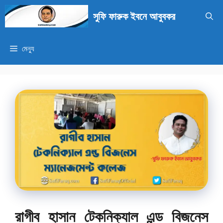
এড়িেয়
সুফি ফারুক ইবনে আবুবকর
লেখায়
যান
মেন্যু
রাগীব হাসান টেকনিক্যাল এন্ড বিজনেস