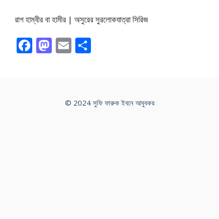
রাগ হাম্বীর বা হামীর | অসুরের সুরলোকযাত্রা সিরিজ
F
M
E
S
ac
as
m
h
e
to
ai
ar
b
d
l
e
o
o
© 2024 সুফি ফারুক ইবনে আবুবকর
o
n
k