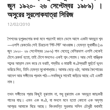
জুন ১৯২০- ২৬ সেপ্টেম্বর ১৯৮৯) ।
অসুরের সুরলোকযাত্রা সিরিজ
12/02/2010
শৈশবের দুপুরগুলোর কথা মনে পড়লেই কানে ভেসে আসে একটা অদ্ভুত শব্দ
—এলপি রেকর্ডের সেই চিরচেনা ‘পিট-পিট’ আওয়াজ। হেমন্ত মুখার্জীর (১৬
জুন ১৯২০- ২৬ সেপ্টেম্বর ১৯৮৯) গান যেহেতু বেশিরভাগ এলপি থেকেই
টেপে রেকর্ড হতো, তাই টেপে শুনলেও একই শব্দ পেতাম। আর সেই যান্ত্রিক
শব্দের আড়াল ভেদ করে যে ভরাট, গম্ভীর ও মায়াবী কণ্ঠস্বরটি মুর্হুর্তে ভূবন
ভরিয়ে দিত, তিনি হেমন্ত মুখোপাধ্যায়। আমার বেড়ে ওঠা, আমার কৈশোরের
আবেগ আর সঙ্গীতের প্রথম পাঠ—সবকিছুর সাথেই জড়িয়ে আছে এই একটি
নাম।
তখন সঙ্গীতের প্রায় কিছুই বুঝতাম না, শুধু বুঝতাম এক অদ্ভুত জাদুকরী
গানের যাদু। এমন এক কণ্ঠ, যা শুনলে মনে হতো কোনো এক অদৃশ্য
আশ্রয় আমাকে ঘিরে আছে। কিংবদন্তি সুরকার সলিল চৌধুরী যথার্থই