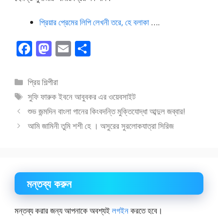
প্রিয়ার প্রেমের লিপি লেখনী তরে, হে বলাকা
….
F
M
E
S
ac
as
m
h
e
to
ai
ar
বিভাগ
প্রিয় শিল্পীরা
b
d
l
e
সমূহ
ট্যাগ
সুফি ফারুক ইবনে আবুবকর এর ওয়েবসাইট
o
o
সমূহ
শুভ জন্মদিন বাংলা গানের কিংবদন্তি মুক্তিযোদ্ধা আব্দুল জব্বার!
o
n
আমি জামিনী তুমি শশী হে । অসুরের সুরলোকযাত্রা সিরিজ
k
মন্তব্য করুন
মন্তব্য করার জন্য আপনাকে অবশ্যই
লগইন
করতে হবে।