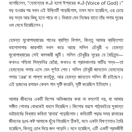
বলেছিলেন, “হেমন্তের কণ্ঠ হলো ঈশ্বরের কণ্ঠ (Voice of God)।”
বড় হওয়ার পর যখন এই উক্তিটি পড়েছিলাম, তখন মনে হয়েছিল, এর চেয়ে
বড় সত্য আর কিছু হতে পারে না। বিধাতা যেন নিজের হাতে তাঁর গলায় সুরের
ওম মেখে দিয়েছিলেন।
হেমন্ত মুখোপাধ্যায়ের গানের ব্যাপ্তি বিশাল, কিন্তু আমার ব্যক্তিগত
ভালোলাগার জায়গাটা দখল করে আছে সলিল চৌধুরী ও হেমন্ত
মুখোপাধ্যায়ের সেই কালজয়ী জুটি। সলিল চৌধুরীর সুরের যে বৈচিত্র্য—
কখনও পশ্চিমা সিম্ফনির ছোঁয়া, কখনও বা গ্রামবাংলার মাটির গন্ধ—তা
হেমন্তের গলায় এসে যেন পূর্ণতা পেত। সলিল চৌধুরী জানতেন হেমন্তের
গলার ‘রেঞ্জ’ বা পাল্লা কতটুকু, আর হেমন্ত জানতেন সলিল কী চাইছেন।
এই দুজনের রসায়ন কেবল গান সৃষ্টি করেনি, সৃষ্টি করেছিল ইতিহাস।
আমার জীবনের একটি বিশেষ অভিজ্ঞতার কথা না বললেই নয়, যা আমার
সঙ্গীত শোনার বোধকেই বদলে দিয়েছিল। কিশোর বয়সে পাঠ্যবইয়ে সুকান্ত
ভট্টাচার্যের বিখ্যাত কবিতা ‘রানার’ পড়েছিলাম। কবিতাটি পড়ার সময় রানারের
জীবনের দুঃখ-কষ্ট আমাকে ছুঁয়ে গিয়েছিল ঠিকই, মনে একটা বিষণ্ণতাও তৈরি
হয়েছিল, কিন্তু চোখ দিয়ে জল পড়েনি। মনে হয়েছিল, এটি একটি শ্রমজীবী