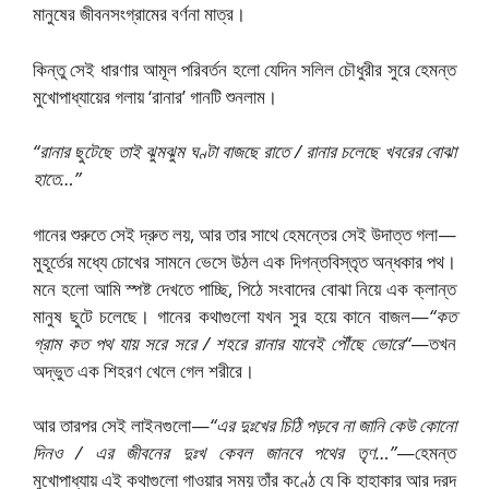
মানুষের জীবনসংগ্রামের বর্ণনা মাত্র।
কিন্তু সেই ধারণার আমূল পরিবর্তন হলো যেদিন সলিল চৌধুরীর সুরে হেমন্ত
মুখোপাধ্যায়ের গলায় ‘রানার’ গানটি শুনলাম।
“
রানার
ছুটেছে
তাই
ঝুমঝুম
ঘণ্টা
বাজছে
রাতে
/
রানার
চলেছে
খবরের
বোঝা
হাতে
…”
গানের শুরুতে সেই দ্রুত লয়, আর তার সাথে হেমন্তের সেই উদাত্ত গলা—
মুহূর্তের মধ্যে চোখের সামনে ভেসে উঠল এক দিগন্তবিস্তৃত অন্ধকার পথ।
মনে হলো আমি স্পষ্ট দেখতে পাচ্ছি, পিঠে সংবাদের বোঝা নিয়ে এক ক্লান্ত
মানুষ ছুটে চলেছে। গানের কথাগুলো যখন সুর হয়ে কানে বাজল—
“
কত
গ্রাম
কত
পথ
যায়
সরে
সরে
/
শহরে
রানার
যাবেই
পৌঁছে
ভোরে
“
—তখন
অদ্ভুত এক শিহরণ খেলে গেল শরীরে।
আর তারপর সেই লাইনগুলো—
“
এর
দুঃখের
চিঠি
পড়বে
না
জানি
কেউ
কোনো
দিনও
/
এর
জীবনের
দুঃখ
কেবল
জানবে
পথের
তৃণ
…”
—হেমন্ত
মুখোপাধ্যায় এই কথাগুলো গাওয়ার সময় তাঁর কণ্ঠে যে কি হাহাকার আর দরদ