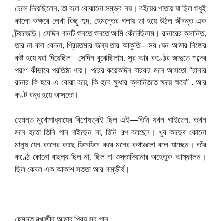
ঢেলে দিয়েছিলেন, তা বলে বোঝানো সম্ভব নয়। বইয়ের পাতায় যা ছিল শুধুই
কালো অক্ষরে লেখা কিছু শব্দ, হেমন্তের গলায় তা হয়ে উঠল জীবন্ত এক
ট্র্যাজেডি। সেদিন গানটি শুনতে শুনতে আমি কেঁদেছিলাম। রানারের ক্লান্তি,
তার না-বলা বেদনা, প্রিয়তমার জন্য তার আকুতি—সব যেন আমার নিজের
কষ্ট হয়ে ধরা দিয়েছিল। সেদিন বুঝেছিলাম, সুর আর কণ্ঠের জাদুতে শব্দের
প্রাণ কীভাবে প্রতিষ্ঠা পায়। পরের কয়েকদিন বারবার মনে আসতো “রানার
রানার কি হবে এ বোঝা বয়ে, কি হবে ক্ষুধার ক্লান্তিতে ক্ষয়ে ক্ষয়ে”…আর
কণ্ট বন্ধ হয়ে আসতো।
হেমন্ত মুখোপাধ্যায়ের বিশেষত্বই ছিল এই—তিনি যখন গাইতেন, তখন
মনে হতো তিনি গান গাইছেন না, তিনি গল্প বলছেন। খুব কাছের কোনো
মানুষ যেন কানের কাছে ফিসফিস করে মনের কথাগুলো বলে যাচ্ছেন। তাঁর
কণ্ঠে কোনো বাহুল্য ছিল না, ছিল না ওস্তাদিয়ানার অহেতুক আস্ফালন।
ছিল কেবল এক আকাশ সততা আর গাম্ভীর্য।
হেমন্ত মুখার্জীর আমার প্রিয় সব গান :