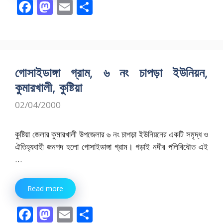
F
M
E
S
ac
as
m
h
e
to
ai
ar
b
d
l
e
o
o
গোসাইডাঙ্গা গ্রাম, ৬ নং চাপড়া ইউনিয়ন,
o
n
কুমারখালী, কুষ্টিয়া
k
02/04/2000
কুষ্টিয়া জেলার কুমারখালী উপজেলার ৬ নং চাপড়া ইউনিয়নের একটি সমৃদ্ধ ও
ঐতিহ্যবাহী জনপদ হলো গোসাইডাঙ্গা গ্রাম। গড়াই নদীর পলিবিধৌত এই
…
Read more
F
M
E
S