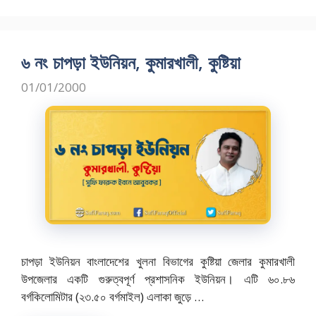
e
to
ai
ar
b
d
l
e
o
o
৬ নং চাপড়া ইউনিয়ন, কুমারখালী, কুষ্টিয়া
o
n
01/01/2000
k
চাপড়া ইউনিয়ন বাংলাদেশের খুলনা বিভাগের কুষ্টিয়া জেলার কুমারখালী
উপজেলার একটি গুরুত্বপূর্ণ প্রশাসনিক ইউনিয়ন। এটি ৬০.৮৬
বর্গকিলোমিটার (২৩.৫০ বর্গমাইল) এলাকা জুড়ে …