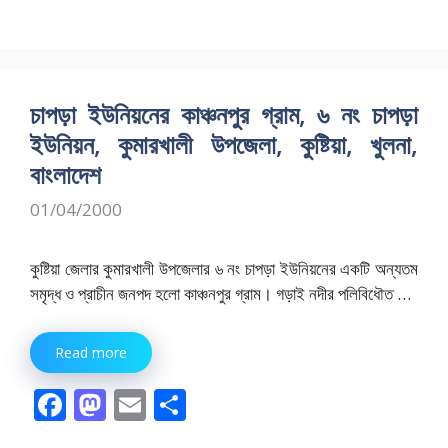
ac
as
m
h
e
to
ai
ar
b
d
l
e
o
o
চাপড়া ইউনিয়নের কাঞ্চনপুর গ্রাম, ৬ নং চাপড়া
o
n
ইউনিয়ন, কুমারখালী উপজেলা, কুষ্টিয়া, খুলনা,
k
বাংলাদেশ
01/04/2000
কুষ্টিয়া জেলার কুমারখালী উপজেলার ৬ নং চাপড়া ইউনিয়নের একটি অন্যতম
সমৃদ্ধ ও প্রাচীন জনপদ হলো কাঞ্চনপুর গ্রাম। গড়াই নদীর পলিবিধৌত …
Read more
F
M
E
S
ac
as
m
h