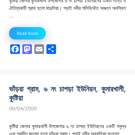
কুষ্টিয়া জেলার কুমারখালী উপজেলার ৬ নং চাপড়া ইউনিয়নের একটি শান্ত ও
ঐতিহ্যবাহী গ্রাম হলো মাদুলিয়া। গড়াই নদীর পলিবিধৌত অঞ্চলে অবস্থিত
…
Read more
F
M
E
S
ac
as
m
h
e
to
ai
ar
b
d
l
e
o
o
ভাঁড়রা গ্রাম, ৬ নং চাপড়া ইউনিয়ন, কুমারখালী,
o
n
কুষ্টিয়া
k
06/04/2000
কুষ্টিয়া জেলার কুমারখালী উপজেলার ৬ নং চাপড়া ইউনিয়নের একটি সমৃদ্ধ
এবং প্রাচীন জনপদ হলো ভাঁড়রা গ্রাম। গড়াই নদীর অববাহিকা সংলগ্ন …