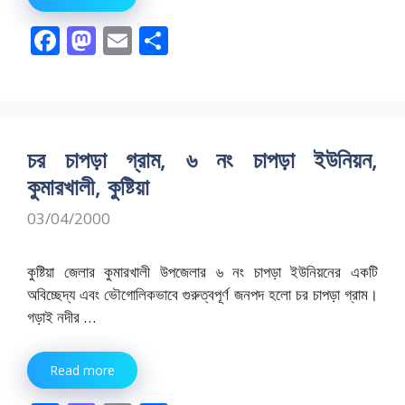
F
M
E
S
ac
as
m
h
e
to
ai
ar
b
d
l
e
o
o
চর চাপড়া গ্রাম, ৬ নং চাপড়া ইউনিয়ন,
o
n
কুমারখালী, কুষ্টিয়া
k
03/04/2000
কুষ্টিয়া জেলার কুমারখালী উপজেলার ৬ নং চাপড়া ইউনিয়নের একটি
অবিচ্ছেদ্য এবং ভৌগোলিকভাবে গুরুত্বপূর্ণ জনপদ হলো চর চাপড়া গ্রাম।
গড়াই নদীর …
Read more