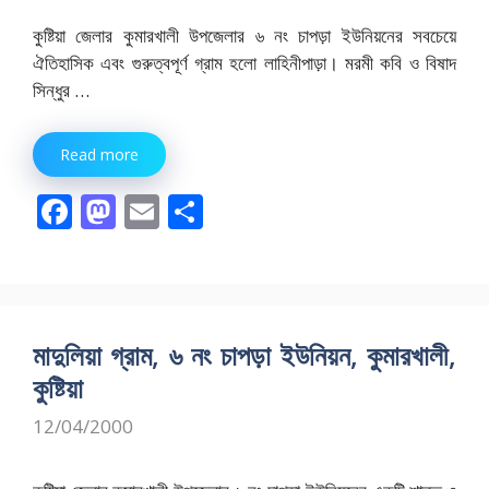
কুষ্টিয়া জেলার কুমারখালী উপজেলার ৬ নং চাপড়া ইউনিয়নের সবচেয়ে
ঐতিহাসিক এবং গুরুত্বপূর্ণ গ্রাম হলো লাহিনীপাড়া। মরমী কবি ও বিষাদ
সিন্ধুর …
Read more
F
M
E
S
ac
as
m
h
e
to
ai
ar
b
d
l
e
o
o
মাদুলিয়া গ্রাম, ৬ নং চাপড়া ইউনিয়ন, কুমারখালী,
o
n
কুষ্টিয়া
k
12/04/2000