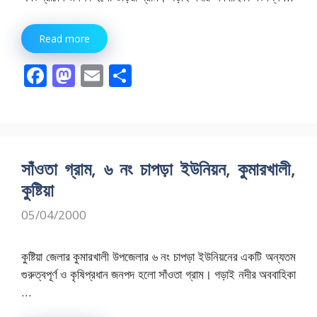
Read more
F
M
E
S
ac
as
m
h
e
to
ai
ar
b
d
l
e
o
o
সাঁওতা গ্রাম, ৬ নং চাপড়া ইউনিয়ন, কুমারখালী,
o
n
কুষ্টিয়া
k
05/04/2000
কুষ্টিয়া জেলার কুমারখালী উপজেলার ৬ নং চাপড়া ইউনিয়নের একটি অন্যতম
গুরুত্বপূর্ণ ও কৃষিপ্রধান জনপদ হলো সাঁওতা গ্রাম। গড়াই নদীর অববাহিকা
…