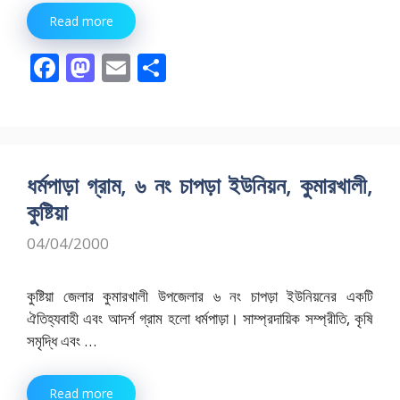
Read more
F
M
E
S
ac
as
m
h
e
to
ai
ar
b
d
l
e
o
o
ধর্মপাড়া গ্রাম, ৬ নং চাপড়া ইউনিয়ন, কুমারখালী,
o
n
কুষ্টিয়া
k
04/04/2000
কুষ্টিয়া জেলার কুমারখালী উপজেলার ৬ নং চাপড়া ইউনিয়নের একটি
ঐতিহ্যবাহী এবং আদর্শ গ্রাম হলো ধর্মপাড়া। সাম্প্রদায়িক সম্প্রীতি, কৃষি
সমৃদ্ধি এবং …
Read more