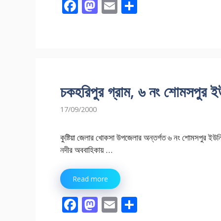
F
M
E
S
ac
as
m
h
e
to
ai
ar
b
d
l
e
o
o
o
n
চকহরিপুর গ্রাম, ৬ নং শোমসপুর ইউ
k
17/09/2000
কুষ্টিয়া জেলার খোকসা উপজেলার অন্তর্গত ৬ নং শোমসপুর ইউনি
নদীর অববাহিকায় …
Read more
F
M
E
S
ac
as
m
h