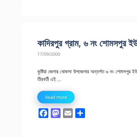
e
to
ai
ar
b
d
l
e
o
o
o
n
কাদিরপুর গ্রাম, ৬ নং শোমসপুর ইউন
k
17/09/2000
কুষ্টিয়া জেলার খোকসা উপজেলার অন্তর্গত ৬ নং শোমসপুর ই
তীরবর্তী এই …
Read more
F
M
E
S
ac
as
m
h
e
to
ai
ar