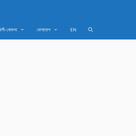
খালী-খোকসা
যোগাযোগ
EN