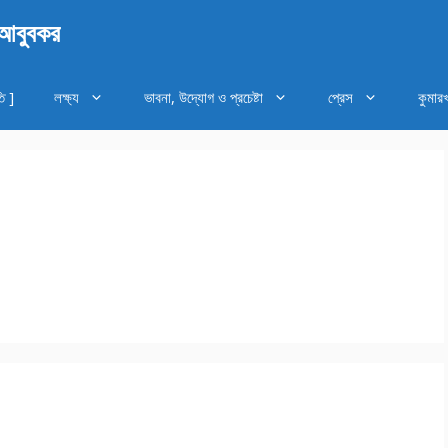
 আবুবকর
ি ]
লক্ষ্য
ভাবনা, উদ্যোগ ও প্রচেষ্টা
প্রেস
কুমার