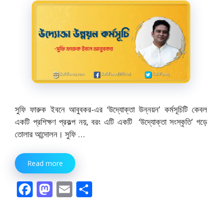
সুফি ফারুক ইবনে আবুবকর-এর ‘উদ্যোক্তা উন্নয়ন’ কর্মসূচিটি কেবল
একটি প্রশিক্ষণ প্রকল্প নয়, বরং এটি একটি ‘উদ্যোক্তা সংস্কৃতি’ গড়ে
তোলার আন্দোলন। সুফি …
Read more
F
M
E
S
ac
as
m
h
e
to
ai
ar