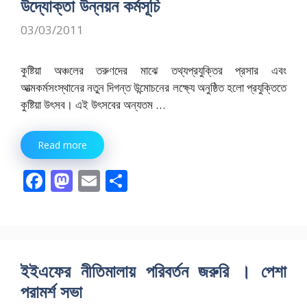
o
n
উদ্যোক্তা উন্নয়ন কর্মসূচি
k
03/03/2011
কুষ্টিয়া অঞ্চলের তরুণদের মাঝে তথ্যপ্রযুক্তির প্রসার এবং
আত্মকর্মসংস্থানের নতুন দিগন্ত উন্মোচনের লক্ষ্যে অনুষ্ঠিত হলো প্রযুক্তিতে
কুষ্টিয়া উৎসব। এই উৎসবের অন্যতম …
Read more
F
M
E
S
ac
as
m
h
e
to
ai
ar
b
d
l
e
o
o
ইইএফের নীতিমালায় পরিবর্তন জরুরি । পেশা
o
n
পরামর্শ সভা