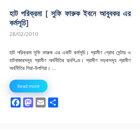
b
d
l
e
o
o
হাট পরিক্রমা [ সুফি ফারুক ইবনে আবুবকর এর
o
n
কর্মসূচি]
k
28/02/2010
হাট পরিক্রমা সুফি ফারুক এর একটি কর্মসূচি। গ্রামীণ গ্রোথ সেন্টার ও
হাটবাজারসমূহ গ্রামীণ অর্থনীতির হৃদপিণ্ড। গ্রামীণ সড়কসমূহ গ্রামীণ
অর্থনীতির শিরা-উপশিরা। …
Read more
F
M
E
S
ac
as
m
h
e
to
ai
ar
b
d
l
e