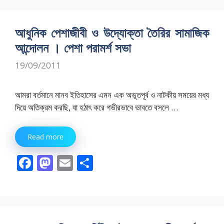
b
d
l
e
o
o
আধুনিক পেশাজীবী ও উদ্যোক্তা তৈরির সামাজিক
o
n
আন্দোলন । পেশা পরামর্শ সভা
k
19/09/2011
আমরা বর্তমানে মানব ইতিহাসের এমন এক অভূতপূর্ব ও নাটকীয় সময়ের মধ্য
দিয়ে অতিক্রম করছি, যা হঠাৎ করে গভীরভাবে ভাবতে বসলে …
Read more
F
M
E
S
ac
as
m
h
e
to
ai
ar
b
d
l
e