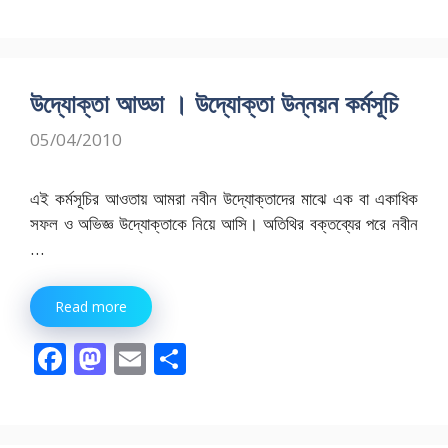
ac
as
m
h
e
to
ai
ar
b
d
l
e
o
o
উদ্যোক্তা আড্ডা । উদ্যোক্তা উন্নয়ন কর্মসূচি
o
n
05/04/2010
k
এই কর্মসূচির আওতায় আমরা নবীন উদ্যোক্তাদের মাঝে এক বা একাধিক
সফল ও অভিজ্ঞ উদ্যোক্তাকে নিয়ে আসি। অতিথির বক্তব্যের পরে নবীন
…
Read more
F
M
E
S
ac
as
m
h
e
to
ai
ar