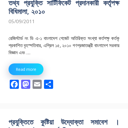
o
o
তথ্য প্রযুক্তি সার্টিফিকেট প্রদানকারী কর্তৃপক্ষ
o
n
বিধিমালা, ২০১০
k
05/09/2011
রেজিস্টার্ড নং ডি এ-১ বাংলাদেশ গেজেট অতিরিক্ত সংখ্যা কর্তপক্ষৃ কর্তকৃ
প্রকাশিত বৃহস্পতিবার, এপ্রিল ১৫, ২০১০ গণপ্রজাতন্ত্রী বাংলাদেশ সরকার
বিজ্ঞান এবং …
Read more
F
M
E
S
ac
as
m
h
e
to
ai
ar
b
d
l
e
o
o
প্রযুক্তিতে কুষ্টিয়া উদ্যোক্তা সমাবেশ ।