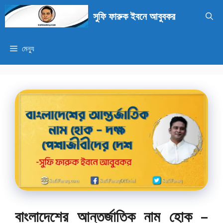
এড়িেয়
সুফি ফারুক ইবনে আবুবকর
লেখায়
যান
মেন্যু
বাংলাদেশের আন্তর্জাতিক নাম হোক –