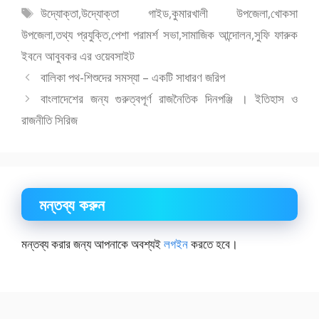
o
o
ট্যাগ
উদ্যোক্তা
,
উদ্যোক্তা গাইড
,
কুমারখালী উপজেলা
,
খোকসা
o
n
সমূহ
উপজেলা
,
তথ্য প্রযুক্তি
,
পেশা পরামর্শ সভা
,
সামাজিক আন্দোলন
,
সুফি ফারুক
k
ইবনে আবুবকর এর ওয়েবসাইট
বালিকা পথ-শিশুদের সমস্যা – একটি সাধারণ জরিপ
বাংলাদেশের জন্য গুরুত্বপূর্ণ রাজনৈতিক দিনপঞ্জি । ইতিহাস ও
রাজনীতি সিরিজ
মন্তব্য করুন
মন্তব্য করার জন্য আপনাকে অবশ্যই
লগইন
করতে হবে।