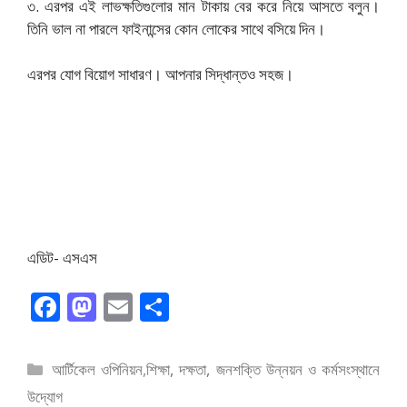
৩. এরপর এই লাভক্ষতিগুলোর মান টাকায় বের করে নিয়ে আসতে বলুন।
তিনি ভাল না পারলে ফাইনান্সের কোন লোকের সাথে বসিয়ে দিন।
এরপর যোগ বিয়োগ সাধারণ। আপনার সিদ্ধান্তও সহজ।
এডিট- এসএস
F
M
E
S
ac
as
m
h
e
to
ai
ar
বিভাগ
আর্টিকেল ওপিনিয়ন
,
শিক্ষা, দক্ষতা, জনশক্তি উন্নয়ন ও কর্মসংস্থানে
b
d
l
e
সমূহ
উদ্যোগ