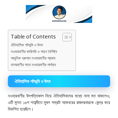
Table of Contents
ঐতিহাসিক পটভূমি ও উৎস
নওহারবাণীর কারিগরি ও গায়ন বৈশিষ্ট্য
আধুনিক ধ্রুপদে নওহারবাণীর প্রভাব
ডাগরবাণীর সাথে নওহারবাণীর পার্থক্য
ঐতিহাসিক পটভূমি ও উৎস
নওহারবাণীর উৎপত্তিকাল নিয়ে ঐতিহাসিকদের মধ্যে নানা মত থাকলেও,
এটি মূলত ১৬শ শতাব্দীতে মুঘল সম্রাট আকবরের রাজদরবারকে কেন্দ্র করে
বিকশিত হয়েছিল।