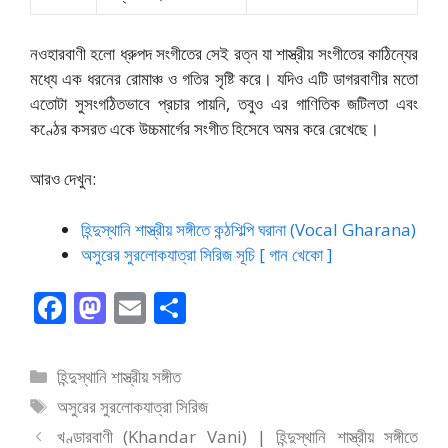
নওহারবাণী হলো ধ্রুপদ সংগীতের সেই রত্ন যা শাস্ত্রীয় সংগীতের কাঠিন্যের
মধ্যে এক ধরনের রোমাঞ্চ ও গতির সৃষ্টি করে। যদিও এটি ডাগরবাণীর মতো
এতোটা সুসংগঠিতভাবে প্রচার পায়নি, তবুও এর গাণিতিক জটিলতা এবং
কণ্ঠের কসরত একে উচ্চমার্গের সংগীত হিসেবে অমর করে রেখেছে।
আরও দেখুন:
হিন্দুস্থানি শাস্ত্রীয় সঙ্গীতে কন্ঠশিল্পি ঘরানা (Vocal Gharana)
অসুরের সুরলোকযাত্রা সিরিজ সূচি [ গান খেকো ]
F
M
E
S
ac
as
m
h
e
to
ai
ar
বিভাগ
হিন্দুস্থানি শাস্ত্রীয় সঙ্গীত
b
d
l
e
সমূহ
ট্যাগ
অসুরের সুরলোকযাত্রা সিরিজ
o
o
সমূহ
খণ্ডারবাণী (Khandar Vani) | হিন্দুস্থানি শাস্ত্রীয় সঙ্গীতে