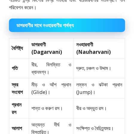
পরিবেশন করেন।
ডাগরবাণীর সাথে নওহারবাণীর পার্থক্য
ডাগরবাণী
নওহারবাণী
বৈশিষ্ট্য
(Dagarvani)
(Nauharvani)
ধীর, বিলম্বিত ও
গতি
দ্রুত, চঞ্চল ও উদ্দাম।
ধ্যানমগ্ন।
স্বর
মীড় ও আঁশ প্রধান
লম্ফন ও ঝটকা প্রধান
সংযোগ
(Glide)।
(Jump)।
প্রধান
শান্ত ও করুণ রস।
বীর ও অদ্ভুত রস।
রস
অত্যন্ত দীর্ঘ ও
আলাপ
সংক্ষিপ্ত ও বৈচিত্র্যময়।
বিস্তারিত।