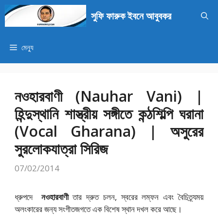
এড়িেয়
সুফি ফারুক ইবনে আবুবকর
লেখায়
যান
মেন্যু
নওহারবাণী (Nauhar Vani) |
হিন্দুস্থানি শাস্ত্রীয় সঙ্গীতে কন্ঠশিল্পি ঘরানা
(Vocal Gharana) | অসুরের
সুরলোকযাত্রা সিরিজ
07/02/2014
ধ্রুপদে
নওহারবাণী
তার দ্রুত চলন, স্বরের লম্ফন এবং বৈচিত্র্যময়
অলংকারের জন্য সংগীতজগতে এক বিশেষ স্থান দখল করে আছে।