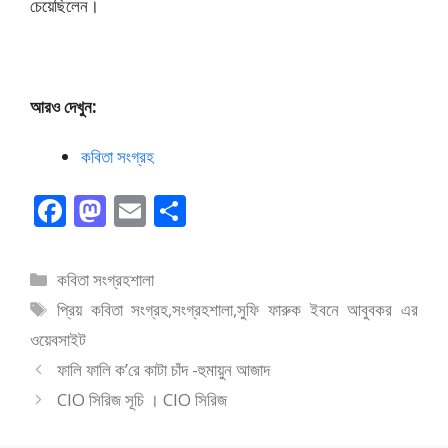
চেয়েছিলেন।
আরও দেখুন:
কবিতা সংগ্রহ
F
M
E
S
ac
as
m
h
e
to
ai
ar
বিভাগ
কবিতা সংগ্রহশালা
b
d
l
e
সমূহ
ট্যাগ
প্রিয় কবিতা সংগ্রহ
,
সংগ্রহশালা
,
সুফি ফারুক ইবনে আবুবকর এর
o
o
সমূহ
ওয়েবসাইট
o
n
ফালি ফালি ক’রে কাটা চাঁদ -হুমায়ুন আজাদ
k
CIO সিরিজ সূচি । CIO সিরিজ