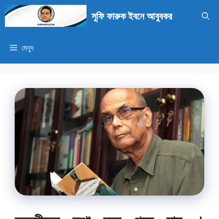
এড়িেয়
সুফি ফারুক ইবনে আবুবকর
লেখায়
যান
মেন্যু