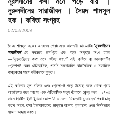
নূরলদীনের কথা মনে পড়ে যায় ।
নুরুলদীনের সারাজীবন । সৈয়দ শামসুল
হক । কবিতা সংগ্রহ
02/03/2009
সৈয়দ শামসুল হকের অন্যতম শ্রেষ্ঠ এবং কালজয়ী কাব্যনাট্য
‘নুরুলদীনের
সারাজীবন’
-এর সবচেয়ে জনপ্রিয় এবং বহুল আবৃত্ত অংশ হলো
—
“নুরুলদীনের কথা মনে পইড়া যায়।”
এই কবিতা বা কাব্যাংশটির
প্রেক্ষাপট যেমন ঐতিহাসিক, তেমনি সমসাময়িক রাজনৈতিক ও সামাজিক
বাস্তবতার সাথে গভীরভাবে যুক্ত।
এই কবিতার মূল চরিত্র এবং প্রেক্ষাপট গড়ে উঠেছে আজ থেকে প্রায়
আড়াইশত বছর আগের এক ঐতিহাসিক সত্য ঘটনাকে কেন্দ্র করে। ১৭৯৩
সালে ব্রিটিশ ইস্ট ইন্ডিয়া কোম্পানি এ দেশে ‘চিরস্থায়ী বন্দোবস্ত’ প্রথা চালু
করার আগে, তারা ইজারাদারদের মাধ্যমে বাংলার কৃষকদের ওপর নির্মমভাবে
খাজনা আদায় করত।