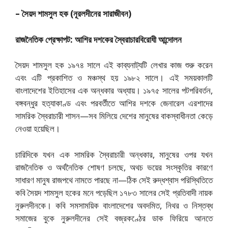
– সৈয়দ শামসুল হক (নূরলদীনের সারাজীবন)
রাজনৈতিক প্রেক্ষাপট: আশির দশকের স্বৈরাচারবিরোধী আন্দোলন
সৈয়দ শামসুল হক ১৯৭৪ সালে এই কাব্যনাট্যটি লেখার কাজ শুরু করেন
এবং এটি প্রকাশিত ও মঞ্চস্থ হয় ১৯৮২ সালে। এই সময়কালটি
বাংলাদেশের ইতিহাসের এক অন্ধকার অধ্যায়। ১৯৭৫ সালের পটপরিবর্তন,
বঙ্গবন্ধুর হত্যাকাণ্ড এবং পরবর্তীতে আশির দশকে জেনারেল এরশাদের
সামরিক স্বৈরাচারী শাসন—সব মিলিয়ে দেশের মানুষের বাকস্বাধীনতা কেড়ে
নেওয়া হয়েছিল।
চারিদিকে যখন এক সামরিক স্বৈরাচারী অন্ধকার, মানুষের ওপর যখন
রাজনৈতিক ও অর্থনৈতিক শোষণ চলছে, অথচ ভয়ের সংস্কৃতির কারণে
সাধারণ মানুষ রাজপথে নামতে পারছে না—ঠিক সেই রুদ্ধশ্বাস পরিস্থিতিতে
কবি সৈয়দ শামসুল হকের মনে পড়েছিল ১৭৮৩ সালের সেই প্রতিবাদী নায়ক
নুরুলদীনকে। কবি সমসাময়িক বাংলাদেশের অবদমিত, নিথর ও নিস্তব্ধ
সমাজের বুকে নুরুলদীনের সেই বজ্রকণ্ঠের ডাক ফিরিয়ে আনতে