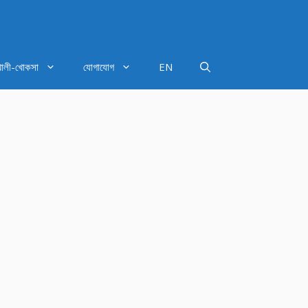
খালী-খোকসা
যোগাযোগ
EN