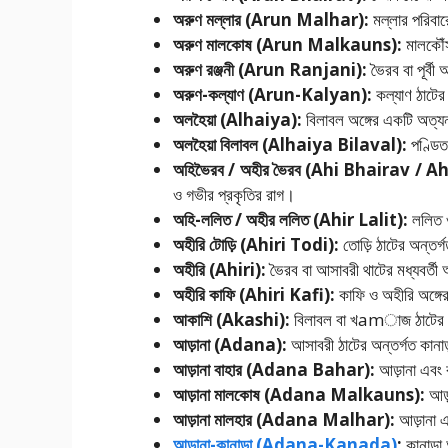
অরুণ মল্লার (Arun Malhar):
মল্লার পরিবার
অরুণ মালকোষ (Arun Malkauns):
মালকৌঁস
অরুণ রঞ্জনী (Arun Ranjani):
ভৈরব বা পূর্বী
অরুণ-কল্যাণ (Arun-Kalyan):
কল্যাণ ঠাটের 
অলহৈয়া (Alhaiya):
বিলাবল অঙ্গের একটি অত্যন্ত
অলহৈয়া বিলাবল (Alhaiya Bilaval):
পণ্ডিত 
অহিভৈরব / অহীর ভৈরব (Ahi Bhairav / A
ও গভীর প্রকৃতির রাগ।
অহি-ললিত / অহীর ললিত (Ahir Lalit):
ললিত ও
অহীরি টোড়ি (Ahiri Todi):
তোড়ি ঠাটের অন্তর্
অহীরি (Ahiri):
ভৈরব বা আসাবরী থাটের মধ্যবর্তী 
অহীরি কাফি (Ahiri Kafi):
কাফি ও অহীরি অঙ্গের
আকাশি (Akashi):
বিলাবল বা খamাজ ঠাটের অ
আড়ানা (Adana):
আসাবরী ঠাটের অন্তর্গত কানাড
আড়ানা বাহার (Adana Bahar):
আড়ানা এবং ব
আড়ানা মালকোষ (Adana Malkauns):
আড়
আড়ানা মালহার (Adana Malhar):
আড়ানা এব
আড়ানা-কানাড়া (Adana-Kanada)
:
কানাড়া