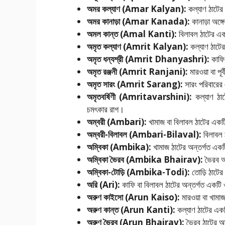
অমর কল্যাণ (Amar Kalyan):
কল্যাণ ঠাটের
অমর কানাড়া (Amar Kanada):
কানাড়া অঙ্গ
অমল কান্ত (Amal Kanti):
বিলাবল ঠাটের এ
অমৃত কল্যাণ (Amrit Kalyan):
কল্যাণ ঠাটের
অমৃত ধন্যশ্রী (Amrit Dhanyashri):
কাফি 
অমৃত রঞ্জনী (Amrit Ranjani):
মারওয়া বা পূ
অমৃত সারং (Amrit Sarang):
সারং পরিবারের
অমৃতবর্ষিণী (Amritavarshini):
কল্যাণ ঠাটে
চমৎকার রাগ।
অম্বরী (Ambari):
খামাজ বা বিলাবল ঠাটের একট
অম্বরী-বিলাবল (Ambari-Bilaval):
বিলাবল 
অম্বিকা (Ambika):
খামাজ ঠাটের অন্তর্গত একটি
অম্বিকা ভৈরব (Ambika Bhairav):
ভৈরব অ
অম্বিকা-টোড়ি (Ambika-Todi):
তোড়ি ঠাটের 
অরি (Ari):
কাফি বা বিলাবল ঠাটের অন্তর্গত একটি
অরুণ কাইসো (Arun Kaiso):
মারওয়া বা খামাজ
অরুণ কান্ত (Arun Kanti):
কল্যাণ ঠাটের এক
অরুণ ভৈরব (Arun Bhairav):
ভৈরব ঠাটের অন্