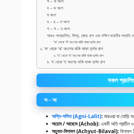
প – ফ অংশ
ব – ভ অংশ
ম অংশ
য – র – ল অংশ
শ – স – হ অংশ
আরও অপ্রচলিত, মিশ্র, জোড় রাগ এবং দক্ষিণ ভারতীয় পদ্ধতি থ
‘অ’ থেকে ‘ঔ’ অংশের বাকি থাকা দুর্লভ রাগ
২. ‘ক’ থেকে ‘ঝ’ অংশের বাকি থাকা দুর্লভ রাগ
৩. ‘ত’ থেকে ‘ম’ অংশের বাকি থাকা দুর্লভ রাগ
৪. ‘য’ থেকে ‘হ’ অংশের বাকি থাকা দুর্লভ রাগ
সকল প্রচলিত
অ – আ
অগ্নি-ললিত (Agni-Lalit)
:
মারওয়া বা তোড়ি অ
অচোব / আছোব (Achob):
একটি অতি প্রাচীন ও 
অচ্যুত-বিলাবল (Achyut-Bilaval):
বিলাবল 