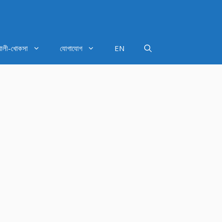
খালী-খোকসা
যোগাযোগ
EN