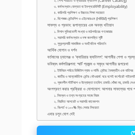
২. পেশা পরিচিতি ও ক্যারিয়ার ক্যাটালগ (Career Catalog)
৩. কর্মসংস্থান যোগ্যতা বা ইমপ্লয়েবিলিটি (Employability)
৪. কারিগরি প্রশিক্ষণ ও উচ্চতর শিক্ষা সহায়তা
৫. বিশেষজ্ঞ মেন্টরশিপ ও এইচআরএম (HRM) প্রশিক্ষণ
সাফল্য ও প্রভাব: রূপান্তরের এক অনন্য খতিয়ান
১. বিশাল সুবিধাভোগী সংখ্যা ও মাঠপর্যায়ের গণজোয়ার
২. সরাসরি কর্মসংস্থান ও দক্ষ জনশক্তি সৃষ্টি
৩. সুদূরপ্রসারী সামাজিক ও অর্থনৈতিক পরিবর্তন
আর্থিক যোগান ও দর্শন
বর্তমানের চ্যালেঞ্জ ও ‘ক্যারিয়ার ক্যাটালগ’: আগামীর পেশা ও প্রস্
ভবিষ্যৎ কর্মপরিকল্পনা: স্মার্ট প্রজন্ম ও সমৃদ্ধ আগামীর রূপরেখা
১. ইউনিয়ন পর্যায়ে ডিজিটাল ল্যাব ও লার্নিং সেন্টার: বৈষম্যহীন এক বাতিঘর
২. জাতীয় ও আন্তর্জাতিক মেন্টর নেটওয়ার্ক: ঘরে বসেই কর্পোরেট গাইডলা
৩. সৃজনশীল স্টার্টআপ ও উদ্যোক্তা তহবিল: চাকরি খোঁজা নয়, চাকরি দেও
অংশগ্রহণ করার প্রক্রিয়া ও যোগাযোগ: আপনার সাফল্যের পথে প
১. নিবন্ধন ও তথ্য সংগ্রহের সহজ নিয়ম
২. নিয়মিত আপডেট ও সরাসরি কানেকশন
৩. নিঃশর্ত ও ১০০% ফ্রি সেবার নিশ্চয়তা
এবার চলুন যোগ দেই
পে