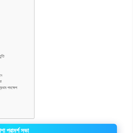
তুতি
ইন
য়া
্রথম পদক্ষেপ
শা পরামর্শ সভা