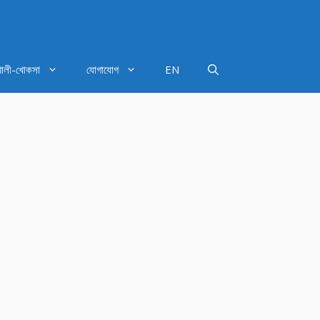
খালী-খোকসা
যোগাযোগ
EN