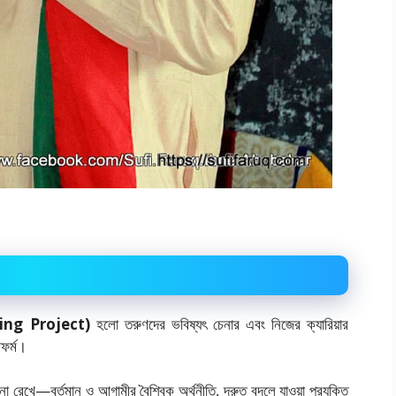
lling Project)
হলো তরুণদের ভবিষ্যৎ চেনার এবং নিজের ক্যারিয়ার
টফর্ম।
ে না রেখে—বর্তমান ও আগামীর বৈশ্বিক অর্থনীতি, দ্রুত বদলে যাওয়া প্রযুক্তি