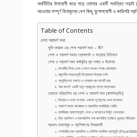
অর্থনীতির উপযোগী করে গড়ে তোলার একটি সমন্বিত লড়াই। তর
আওতায় সম্পূর্ণ বিনামূল্যে বেশ কিছু যুগোপযোগী ও কারিগরি প্র
Table of Contents
পেশা পরামর্শ সভা
সুফি ফারুক এর পেশা পরামর্শ সভা – কী?
পেশা ও পরামর্শ সভার প্রেক্ষাপট ও যাত্রার ইতিহাস
পেশা ও পরামর্শ সভা কর্মসূচির মূল লক্ষ্য ও উদ্দেশ্য
১. আগামীর বিশ্ব চেনা ও বদলে যাওয়া পেশার রোডম্যাপ
২. হুজুগহীন বাস্তবমুখী উদ্যোক্তা উন্নয়ন দর্শন
৩. প্রযুক্তিগত দক্ষতা ও গ্লোবাল জব মার্কেট জয়
৪. ‘জয় বাংলা’: একটি নতুন প্রজন্মের স্বপ্ন বাস্তবায়ন
যেভাবে পরিচালিত হয় পেশা ও পরামর্শ সভা (কার্যপদ্ধতি):
১. নিবন্ধন ও তথ্য সংগ্রহ: একদম তৃণমূলের মেধা অন্বেষণ
২. পরামর্শ সভার আয়োজন ও প্রাথমিক ক্যারিয়ার কোচিং
৩. ক্যারিয়ার অ্যাসেসমেন্ট: মেধা ও আগ্রহের নিখুঁত মেলবন্ধন
৪. ফ্রি প্রশিক্ষণ ও স্কলারশিপ: দক্ষ জনশক্তি তৈরিতে চূড়ান্ত বিনিয়োগ
প্রধান সেবাসমূহ ও প্রশিক্ষণের বিষয়াবলী
১. পেশাদারিত্বের প্রাথমিক ও মৌলিক মানসিক প্রস্তুতি (Foun