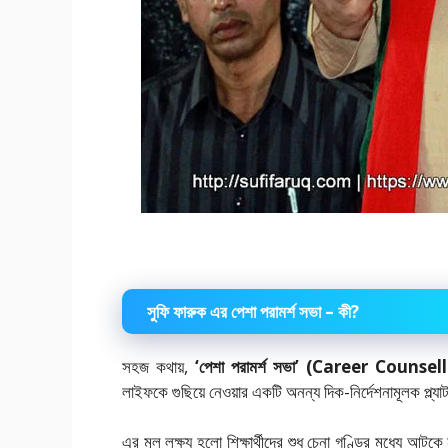
সুফি ফারুক এর পেশা পরামর্শ সভা – কী?
সহজ কথায়,
‘পেশা পরামর্শ সভা’ (Career Counse
লাইফকে গুছিয়ে নেওয়ার একটি অনন্য দিক-নির্দেশনামূলক প্ল্যা
এর মূল লক্ষ্য হলো শিক্ষার্থীদের শুধু চেনা গণ্ডির মধ্যে আটক