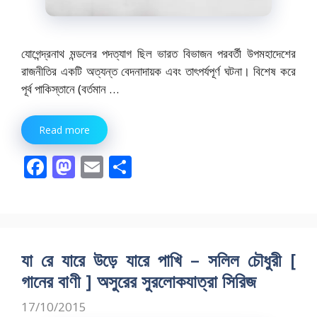
যোগেন্দ্রনাথ মন্ডলের পদত্যাগ ছিল ভারত বিভাজন পরবর্তী উপমহাদেশের
রাজনীতির একটি অত্যন্ত বেদনাদায়ক এবং তাৎপর্যপূর্ণ ঘটনা। বিশেষ করে
পূর্ব পাকিস্তানে (বর্তমান …
Read more
F
M
E
S
ac
as
m
h
e
to
ai
ar
b
d
l
e
o
o
যা রে যারে উড়ে যারে পাখি – সলিল চৌধুরী [
o
n
গানের বাণী ] অসুরের সুরলোকযাত্রা সিরিজ
k
17/10/2015