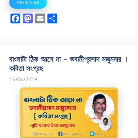
Read more
F
M
E
S
ac
as
m
h
e
to
ai
ar
b
d
l
e
o
o
বাংলাটা ঠিক আসে না – ভবানীপ্রসাদ মজুমদার ।
o
n
কবিতা সংগ্রহ
k
15/05/2018