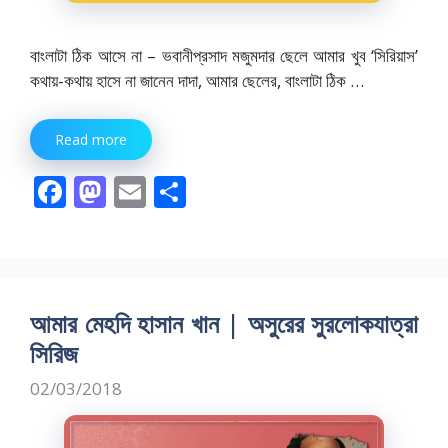
বাংলাটা ঠিক আসে না – ভবানীপ্রসাদ মজুমদার ছেলে আমার খুব ‘সিরিয়াস’
কথায়-কথায় হাসে না জানেন দাদা, আমার ছেলের, বাংলাটা ঠিক …
Read more
F
M
E
S
ac
as
m
h
e
to
ai
ar
b
d
l
e
o
o
আমার মেহদি হাসান খান | অসুরের সুরলোকযাত্রা
o
n
সিরিজ
k
02/03/2018