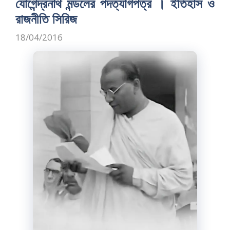
o
o
যোগেন্দ্রনাথ মন্ডলের পদত্যাগপত্র । ইতিহাস ও
o
n
রাজনীতি সিরিজ
k
18/04/2016