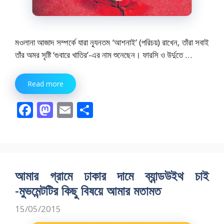
মওলানা আজাদ সম্পর্কে যারা ন্যূনতম ‘আশনাই’ (পরিচয়) রাখেন, তাঁরা সবাই
তাঁর অমর সৃষ্টি ‘গুবারে খাতির’-এর নাম শুনেছেন। ফারসি ও উর্দুতে …
Read more
F
M
E
S
ac
as
m
h
e
to
ai
ar
b
d
l
e
o
o
আমার গ্রামে ঢাকার দামে ব্যান্ডউইথ চাই
o
n
-মুভমেন্টটির কিছু বিষয়ে আমার মতামত
k
15/05/2015