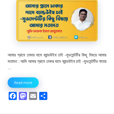
আমার গ্রামে ঢাকার দামে ব্যান্ডউইথ চাই -মুভমেন্টটির কিছু বিষয়ে আমার
মতামত : আমি আমার গ্রামে ঢাকার দামে ব্যান্ডউইথ চাই -মুভমেন্টটির পাতায়
…
Read more
F
M
E
S
ac
as
m
h
e
to
ai
ar