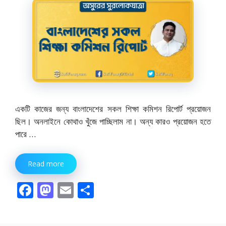
একটি কাজের জন্য বাংলাদেশের সকল শিক্ষা কমিশন রিপোর্ট প্রয়োজন
ছিল। অনলাইনে কোথাও খুঁজে পাচ্ছিলাম না। অন্য কারও প্রয়োজন হতে
পারে …
Read more
F
M
E
S
ac
as
m
h
e
to
ai
ar