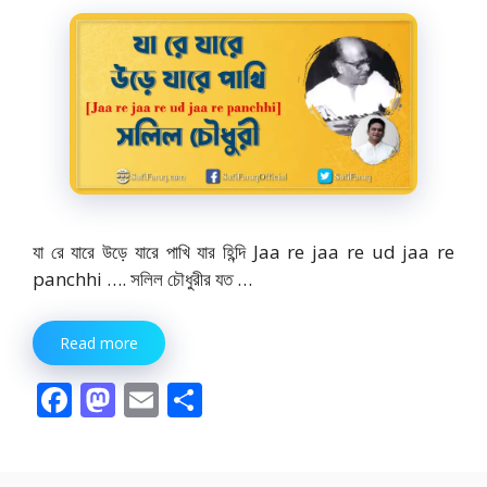
যা রে যারে উড়ে যারে পাখি যার হিন্দি Jaa re jaa re ud jaa re
panchhi …. সলিল চৌধুরীর যত …
Read more
F
M
E
S
ac
as
m
h
e
to
ai
ar