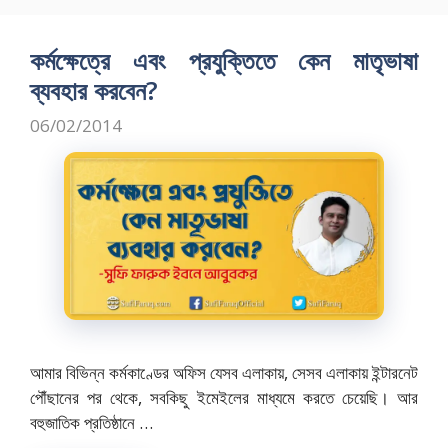
b
d
l
e
o
o
কর্মক্ষেত্রে এবং প্রযুক্তিতে কেন মাতৃভাষা
o
n
ব্যবহার করবেন?
k
06/02/2014
আমার বিভিন্ন কর্মকাণ্ডের অফিস যেসব এলাকায়, সেসব এলাকায় ইন্টারনেট
পৌঁছানের পর থেকে, সবকিছু ইমেইলের মাধ্যমে করতে চেয়েছি। আর
বহুজাতিক প্রতিষ্ঠানে …