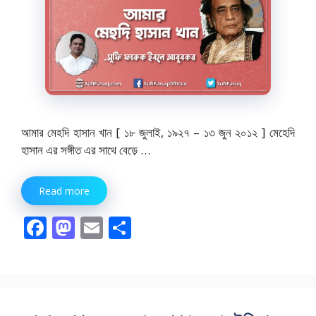
আমার মেহদি হাসান খান [ ১৮ জুলাই, ১৯২৭ – ১৩ জুন ২০১২ ] মেহেদি
হাসান এর সঙ্গীত এর সাথে বেড়ে …
Read more
F
M
E
S
ac
as
m
h
e
to
ai
ar
b
d
l
e