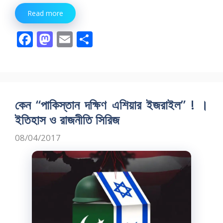
Read more
F
M
E
S
ac
as
m
h
e
to
ai
ar
b
d
l
e
o
o
কেন “পাকিস্তান দক্ষিণ এশিয়ার ইজরাইল” ! ।
o
n
ইতিহাস ও রাজনীতি সিরিজ
k
08/04/2017