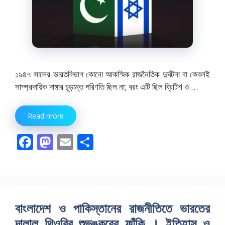
১৯৪৭ সালের ভারতবিভাগ কোনো আকস্মিক রাজনৈতিক দুর্ঘটনা বা কেবলই
সাম্প্রদায়িক দাঙ্গার চূড়ান্ত পরিণতি ছিল না; বরং এটি ছিল ব্রিটিশ ও …
Read more
F
M
E
S
ac
as
m
h
e
to
ai
ar
b
d
l
e
o
o
বাংলাদেশ ও পাকিস্তানের রাজনীতিতে ভারতের
o
n
দালাল থিওরির শুভঙ্করের ফাঁকি । ইতিহাস ও