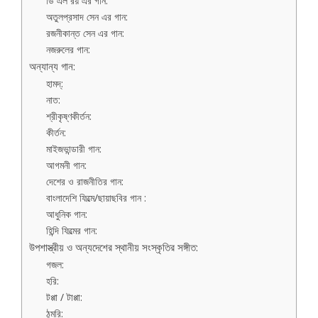
ডি এল রয় এর গান:
অতুলপ্রসাদ সেন এর গান:
রজনীকান্ত সেন এর গান:
নজরুলের গান:
অন্যান্য গান:
হামদ্:
নাত:
শ্রীকৃষ্ণকীর্তন:
কীর্তন:
মাইজভান্ডারী গান:
আগমনী গান:
দেশের ও রাজনীতির গান:
বাংলাদেশি ফিল্মে/ছায়াছবির গান :
আধুনিক গান:
হিন্দি ফিল্মের গান:
উপশাস্ত্রীয় ও অন্যদেশের স্থানীয় সংস্কৃতির সঙ্গীত:
গজল:
হরি:
টপ্পা / টাপ্পা:
ঠুমরি: