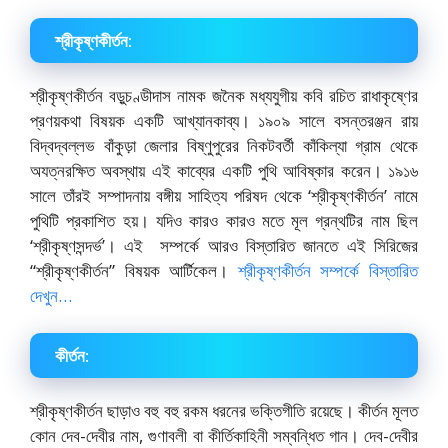
শ্রীকৃষ্ণকীর্তন:
শ্রীকৃষ্ণকীর্তন বড়ুচণ্ডীদাস নামক জনৈক মধ্যযুগীয় কবি রচিত রাধাকৃষ্ণের
প্রণয়কথা বিষয়ক একটি আখ্যানকাব্য। ১৯০৯ সালে বসন্তরঞ্জন রায়
বিদ্বদ্বল্লভ বাঁকুড়া জেলার বিষ্ণুপুরের নিকটবর্তী কাঁকিল্যা গ্রাম থেকে
অযত্নরক্ষিত অবস্থায় এই কাব্যের একটি পুথি আবিষ্কার করেন। ১৯১৬
সালে তাঁরই সম্পাদনায় বঙ্গীয় সাহিত্য পরিষদ থেকে ‘শ্রীকৃষ্ণকীর্তন’ নামে
পুথিটি প্রকাশিত হয়। যদিও কারও কারও মতে মূল গ্রন্থটির নাম ছিল
‘শ্রীকৃষ্ণসন্দর্ভ’। এই সম্পর্কে আরও বিস্তারিত জানতে এই সিরিজের
“শ্রীকৃষ্ণকীর্তন” বিষয়ক আর্টিকেল।
শ্রীকৃষ্ণকীর্তন সম্পর্কে বিস্তারিত
দেখুন…
কীর্তন:
শ্রীকৃষ্ণকীর্তন ছাড়াও বহু বহু রকম ধরনের ভক্তিগীতি রয়েছে। কীর্তন মূলত
কোন দেব-দেবীর নাম, গুণাবলী বা কীর্তিকাহিনী সম্বন্ধিত গান। দেব-দেবীর