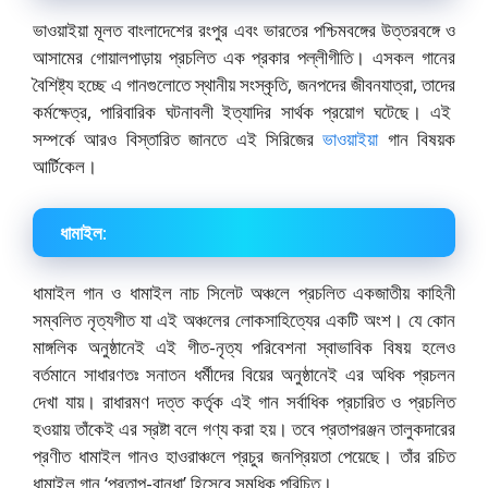
ভাওয়াইয়া মূলত বাংলাদেশের রংপুর এবং ভারতের পশ্চিমবঙ্গের উত্তরবঙ্গে ও
আসামের গোয়ালপাড়ায় প্রচলিত এক প্রকার পল্লীগীতি। এসকল গানের
বৈশিষ্ট্য হচ্ছে এ গানগুলোতে স্থানীয় সংস্কৃতি, জনপদের জীবনযাত্রা, তাদের
কর্মক্ষেত্র, পারিবারিক ঘটনাবলী ইত্যাদির সার্থক প্রয়োগ ঘটেছে। এই
সম্পর্কে আরও বিস্তারিত জানতে এই সিরিজের
ভাওয়াইয়া
গান বিষয়ক
আর্টিকেল।
ধামাইল:
ধামাইল গান ও ধামাইল নাচ সিলেট অঞ্চলে প্রচলিত একজাতীয় কাহিনী
সম্বলিত নৃত্যগীত যা এই অঞ্চলের লোকসাহিত্যের একটি অংশ। যে কোন
মাঙ্গলিক অনুষ্ঠানেই এই গীত-নৃত্য পরিবেশনা স্বাভাবিক বিষয় হলেও
বর্তমানে সাধারণতঃ সনাতন ধর্মীদের বিয়ের অনুষ্ঠানেই এর অধিক প্রচলন
দেখা যায়। রাধারমণ দত্ত কর্তৃক এই গান সর্বাধিক প্রচারিত ও প্রচলিত
হওয়ায় তাঁকেই এর স্রষ্টা বলে গণ্য করা হয়। তবে প্রতাপরঞ্জন তালুকদারের
প্রণীত ধামাইল গানও হাওরাঞ্চলে প্রচুর জনপ্রিয়তা পেয়েছে। তাঁর রচিত
ধামাইল গান ‘প্রতাপ-বান্ধা’ হিসেবে সমধিক পরিচিত।