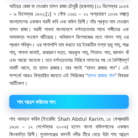
অহিদুর রেজা বা দেওয়ান হাসন রাজা চৌধুরী (ছদ্মনাম) (২১ ডিসেম্বর ১৮৫৪
– ৬ ডিসেম্বর ১৯২২;[১] ৭ পৌষ ১২৬১ – ২২ অগ্রহায়ণ ১৩২৯ বঙ্গাব্দ)
বাংলাদেশের একজন মরমী কবি এবং বাউল শিল্পী। তাঁর প্রকৃত নাম দেওয়ান
হাসন রাজা। মরমী সাধনা বাংলাদেশে দর্শনচেতনার সাথে সঙ্গীতের এক
অসামান্য সংযোগ ঘটিয়েছে। অধিকাংশ বিশেষজ্ঞের মতে লালন শাহ্‌ এর
প্রধান পথিকৃৎ। এর পাশাপাশি নাম করতে হয় ইবরাহীম তশ্না দুদ্দু শাহ্‌, পাঞ্জ
শাহ্‌, পাগলা কানাই, রাধারমণ দত্ত, আরকুম শাহ্‌, শিতালং শাহ, জালাল খাঁ
এবং আরো অনেকে। তবে দর্শনচেতনার নিরিখে লালনের পর যে বৈশিষ্ট্যপূর্ণ
নামটি আসে, তা হাসন রাজার। তার গানই “হাসন রাজার গান”। এই
সম্পর্কে আরও বিস্তারিত জানতে এই সিরিজের “
হাসন রাজার গান
” বিষয়ক
আর্টিকেল।
শাহ আব্দুল করিমের গান:
শাহ আবদুল করিম (ইংরেজি: Shah Abdul Karim, ১৫ ফেব্রুয়ারি
১৯১৬ – ১২ সেপ্টেম্বর ২০০৯) হলেন বাংলা বাউলগানের একজন
কিংবদন্তি শিল্পী। সুনামগঞ্জের কালনী নদীর তীরে বেড়ে উঠা শাহ আব্দুল