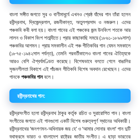
বাংলা সঙ্গীত জগতে সুর ও বাণীমাধুর্যে এখনও শ্রেষ্ঠ যাঁদের গান তাঁরা হলেন
রবীন্দ্রনাথ, দ্বিজেন্দ্রলাল, রজনীকান্ত, অতুলপ্রসাদ ও নজরুল। এদের
পঞ্চকবি কবী বলা হয়। বাংলা গানের এই পঞ্চকের জন্ম উনবিংশ শতকে আর
লালন ও বিকাশ বিংশ শতাব্দীতে। প্রায় কাছাকাছি সময়ে (১৮৬১-১৮৯৯সাল)
পঞ্চকবির আগমন। প্রায় সমকালীন এই পঞ্চ গীতিকবির গান যেমন সমকালে
(১৮৭৫-১৯৪২সাল পর্যন্ত), তেমনি পরবর্তীকালেও বাংলা গানের ঐতিহ্যকে
আরও বেশি ঐশ্বর্যমণ্ডিত করেছে। বিশেষভাবে বলতে গেলে বাঙালির
সৃজনশীলতা বিকাশে এই পাঁচজন গীতিকবি বিশেষ অবদান রেখেছেন। এদের
গানকে
পঞ্চকবির গান
বলে।
রবীন্দ্রনাথের গান:
রবীন্দ্রসংগীত হলো রবীন্দ্রনাথ ঠাকুর কর্তৃক রচিত ও সুরারোপিত গান। বাংলা
সংগীতের জগতে এই গানগুলো একটি বিশেষ গুরুত্বপূর্ণ স্থানের অধিকারী।
রবীন্দ্রনাথের ‘জনগণমন-অধিনায়ক জয় হে’ ও ‘আমার সোনার বাংলা’ গান দুটি
যথাক্রমে ভারত ও বাংলাদেশ রাষ্ট্রের জাতীয় সংগীত। এ ছাড়া ভারতের