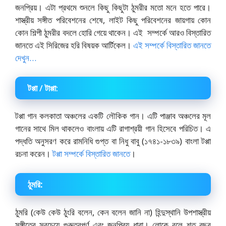
জনপ্রিয়। এটা প্রথমে শুনলে কিছু কিছুটা ঠুমরীর মতো মনে হতে পারে।
শাস্ত্রীয় সঙ্গীত পরিবেশনের শেষে, লাইট কিছু পরিবেশনের জায়গায় কোন
কোন শিল্পী ঠুমরীর বদলে হোরি গেয়ে থাকেন। এই সম্পর্কে আরও বিস্তারিত
জানতে এই সিরিজের হরি বিষয়ক আর্টিকেল।
এই সম্পর্কে বিস্তারিত জানতে
দেখুন…
টপ্পা / টাপ্পা:
টপ্পা গান কলকাতা অঞ্চলের একটি লৌকিক গান। এটি পাঞ্জাব অঞ্চলের মূল
গানের সাথে মিল থাকলেও বাংলায় এটি রাগাশ্রয়ী গান হিসেবে পরিচিত। এ
পদ্ধতি অনুসরণ করে রামনিধি গুপ্ত বা নিধু বাবু (১৭৪১-১৮৩৯) বাংলা টপ্পা
রচনা করেন।
টপ্পা সম্পর্কে বিস্তারিত জানতে
।
ঠুমরি:
ঠুমরি (কেউ কেউ ঠুংরি বলেন, কেন বলেন জানি না) হিন্দুস্থানি উপশাস্ত্রীয়
সঙ্গীতের সবচেয়ে গুরুত্বপূর্ণ এবং জনপ্রিয় ধারা। লোকে বলে শত বছর