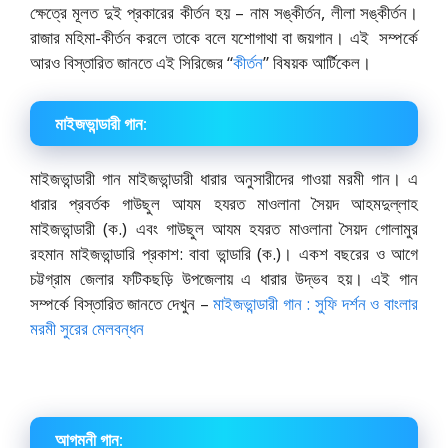
ক্ষেত্রে মূলত দুই প্রকারের কীর্তন হয় – নাম সঙ্কীর্তন, লীলা সঙ্কীর্তন।
রাজার মহিমা-কীর্তন করলে তাকে বলে যশোগাথা বা জয়গান। এই সম্পর্কে
আরও বিস্তারিত জানতে এই সিরিজের “
কীর্তন
” বিষয়ক আর্টিকেল।
মাইজভান্ডারী গান:
মাইজভান্ডারী গান মাইজভান্ডারী ধারার অনুসারীদের গাওয়া মরমী গান। এ
ধারার প্রবর্তক গাউছুল আযম হযরত মাওলানা সৈয়দ আহমদুল্লাহ
মাইজভান্ডারী (ক.) এবং গাউছুল আযম হযরত মাওলানা সৈয়দ গোলামুর
রহমান মাইজভান্ডারি প্রকাশ: বাবা ভান্ডারি (ক.)। একশ বছরের ও আগে
চট্টগ্রাম জেলার ফটিকছড়ি উপজেলায় এ ধারার উদ্ভব হয়। এই গান
সম্পর্কে বিস্তারিত জানতে দেখুন –
মাইজভান্ডারী গান : সুফি দর্শন ও বাংলার
মরমী সুরের মেলবন্ধন
আগমনী গান: