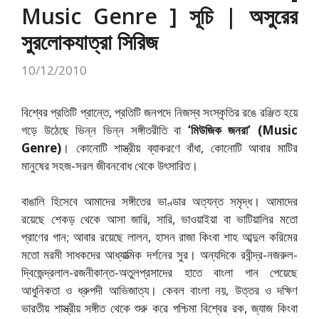
Music Genre ] সূচি | অসুরের
সুরলোকযাত্রা সিরিজ
10/12/2010
বিশ্বের প্রতিটি প্রান্তে, প্রতিটি জনপদে নিজস্ব সংস্কৃতির রঙে রঞ্জিত হয়ে
গড়ে উঠেছে ভিন্ন ভিন্ন সঙ্গীতরীতি বা
‘মিউজিক জনরা’ (Music
Genre)
। কোনোটি শাস্ত্রীয় ব্যাকরণে বাঁধা, কোনোটি আবার মাটির
মানুষের সহজ-সরল জীবনবোধ থেকে উৎসারিত।
বাঙালি হিসেবে আমাদের সঙ্গীতের ভাণ্ডার অত্যন্ত সমৃদ্ধ। আমাদের
রয়েছে শেকড় থেকে আসা জারি, সারি, ভাওয়াইয়া বা ভাটিয়ালির মতো
প্রাণের গান; আবার রয়েছে লালন, হাসন রাজা কিংবা শাহ আব্দুল করিমের
মতো মরমী সাধকদের আধ্যাত্মিক দর্শনের সুর। অন্যদিকে রবীন্দ্র-নজরুল-
দ্বিজেন্দ্রলাল-রজনীকান্ত-অতুলপ্রসাদের হাতে বাংলা গান পেয়েছে
আধুনিকতা ও ধ্রুপদী আভিজাত্য। কেবল বাংলা নয়, উত্তর ও দক্ষিণ
ভারতীয় শাস্ত্রীয় সঙ্গীত থেকে শুরু করে পশ্চিমা বিশ্বের রক, জ্যাজ কিংবা