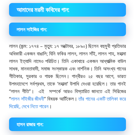
আমাদের মরমী কবিদের গান:
লালন সাইজির গান:
লালন (জন্ম: ১৭৭৪ – মৃত্যু: ১৭ অক্টোবর, ১৮৯০) ছিলেন বহুমুখী প্রতিভার
অধিকারী একজন বাঙালি; যিনি ফকির লালন, লালন সাঁই, লালন শাহ, মহাত্মা
লালন ইত্যাদি নামেও পরিচিত। তিনি একাধারে একজন আধ্যাত্মিক বাউল
সাধক, মানবতাবাদী, সমাজ সংস্কারক এবং দার্শনিক। তিনি অসংখ্য গানের
গীতিকার, সুরকার ও গায়ক ছিলেন। গান্ধীরও ২৫ বছর আগে, ভারত
উপমহাদেশে সর্বপ্রথম, তাকে ‘মহাত্মা’ উপাধি দেওয়া হয়েছিল। তার গানই
“লালন গীতি”। এই সম্পর্কে আরও বিস্তারিত জানতে এই সিরিজের
“
লালন সাঁইজীর জীবনী
” বিষয়ক আর্টিকেল।
তাঁর গানের একটি তালিকা করে
দিয়েছি, দেখে নিতে পারেন
।
হাসন রাজার গান: