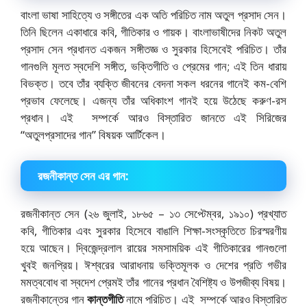
বাংলা ভাষা সাহিত্যে ও সঙ্গীতের এক অতি পরিচিত নাম অতুল প্রসাদ সেন।
তিনি ছিলেন একাধারে কবি, গীতিকার ও গায়ক। বাংলাভাষীদের নিকট অতুল
প্রসাদ সেন প্রধানত একজন সঙ্গীতজ্ঞ ও সুরকার হিসেবেই পরিচিত। তাঁর
গানগুলি মূলত স্বদেশি সঙ্গীত, ভক্তিগীতি ও প্রেমের গান; এই তিন ধারায়
বিভক্ত। তবে তাঁর ব্যক্তি জীবনের বেদনা সকল ধরনের গানেই কম-বেশি
প্রভাব ফেলেছে। এজন্য তাঁর অধিকাংশ গানই হয়ে উঠেছে করুণ-রস
প্রধান। এই সম্পর্কে আরও বিস্তারিত জানতে এই সিরিজের
“অতুলপ্রসাদের গান” বিষয়ক আর্টিকেল।
রজনীকান্ত সেন এর গান:
রজনীকান্ত সেন (২৬ জুলাই, ১৮৬৫ – ১৩ সেপ্টেম্বর, ১৯১০) প্রখ্যাত
কবি, গীতিকার এবং সুরকার হিসেবে বাঙালি শিক্ষা-সংস্কৃতিতে চিরস্মরণীয়
হয়ে আছেন। দ্বিজেন্দ্রলাল রায়ের সমসাময়িক এই গীতিকারের গানগুলো
খুবই জনপ্রিয়। ঈশ্বরের আরাধনায় ভক্তিমূলক ও দেশের প্রতি গভীর
মমত্ববোধ বা স্বদেশ প্রেমই তাঁর গানের প্রধান বৈশিষ্ট্য ও উপজীব্য বিষয়।
রজনীকান্তের গান
কান্তগীতি
নামে পরিচিত। এই সম্পর্কে আরও বিস্তারিত