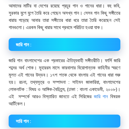
আমাদের মাটির বা দেশের রয়েছে প্রচুর গান ও গানের ধারা। বহু কবি,
সুরকার যুগে যুগে তৈরি করে গেছেন অসখ্য গান। সেসব গান কিছু সঙ্গীতের
ধারায় পড়েছে আবার তারা সঙ্গীতের ধারা ধরে তারা তৈরি করেছেন সেই
গানগুলো। এরকম কিছু ধারার সাথে প্রথমে পরিচিত হওয়া যাক।
জারি গান :
জারি গান বাংলাদেশের এক প্রকারের ঐতিহ্যবাহী সঙ্গীতরীতি। ফার্সি জারি
শব্দের অর্থ শোক। মুহাররম মাসে কারবালার বিয়োগান্তক কাহিনীর স্মরণে
মূলত এই গানের উদ্ভব। ১৭শ শতক থেকে বাংলায় এই গানের ধারা শুরু
হয়। রচনা, তথ্যসূত্র ও সম্পাদনা : সাইমন জাকারিয়া, বাংলাদেশের
লোকনাটক : বিষয় ও আঙ্গিক-বৈচিত্র্য, (ঢাকা : বাংলা একাডেমী, ২০০৮)।
এই সম্পর্কে আরও বিস্তারিত জানতে এই সিরিজের
জারি গান
বিষয়ক
আর্টিকেল।
সারি গান :