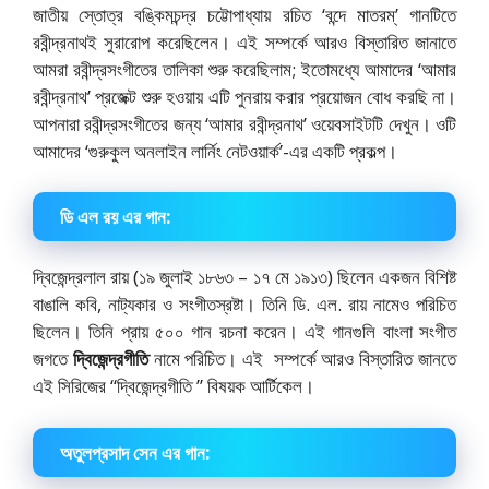
জাতীয় স্তোত্র বঙ্কিমচন্দ্র চট্টোপাধ্যায় রচিত ‘বন্দে মাতরম্‌’ গানটিতে
রবীন্দ্রনাথই সুরারোপ করেছিলেন। এই সম্পর্কে আরও বিস্তারিত জানাতে
আমরা রবীন্দ্রসংগীতের তালিকা শুরু করেছিলাম; ইতোমধ্যে আমাদের ‘আমার
রবীন্দ্রনাথ’ প্রজেক্ট শুরু হওয়ায় এটি পুনরায় করার প্রয়োজন বোধ করছি না।
আপনারা রবীন্দ্রসংগীতের জন্য ‘আমার রবীন্দ্রনাথ’ ওয়েবসাইটটি দেখুন। ওটি
আমাদের ‘গুরুকুল অনলাইন লার্নিং নেটওয়ার্ক’-এর একটি প্রকল্প।
ডি এল রয় এর গান:
দ্বিজেন্দ্রলাল রায় (১৯ জুলাই ১৮৬৩ – ১৭ মে ১৯১৩) ছিলেন একজন বিশিষ্ট
বাঙালি কবি, নাট্যকার ও সংগীতস্রষ্টা। তিনি ডি. এল. রায় নামেও পরিচিত
ছিলেন। তিনি প্রায় ৫০০ গান রচনা করেন। এই গানগুলি বাংলা সংগীত
জগতে
দ্বিজেন্দ্রগীতি
নামে পরিচিত। এই সম্পর্কে আরও বিস্তারিত জানতে
এই সিরিজের “দ্বিজেন্দ্রগীতি ” বিষয়ক আর্টিকেল।
অতুলপ্রসাদ সেন এর গান: