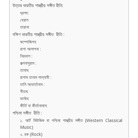
উত্তর ভারতীয় শাস্ত্রীয় সঙ্গীত রীতি:
ধ্রপদ:
খেয়াল
তারানা
দক্ষিণ ভারতীয় শাস্ত্রীয় সঙ্গীত রীতি :
কম্পোজিশন:
রাগা আলাপনা :
নিরভাল :
কল্পনাসুরাম :
তানাম:
রাগাম তানাম পাল্লাবী :
তানি আভার্তানাম :
গীতম:
ভার্নাম:
কীর্তি বা কীর্তানামাস:
পশ্চিমা সঙ্গীত রীতি :
১. আর্ট মিউজিক বা পশ্চিমা শাস্ত্রীয় সঙ্গীত (Western Classical
Music)
২. রক (Rock)